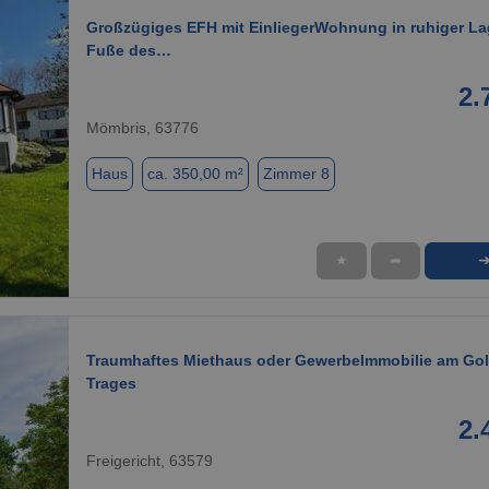
Großzügiges EFH mit EinliegerWohnung in ruhiger L
Fuße des…
2.
Mömbris, 63776
Haus
ca. 350,00 m²
Zimmer 8
★
➦
1 / 16
Traumhaftes Miethaus oder GewerbeImmobilie am Gol
Trages
2.
Freigericht, 63579