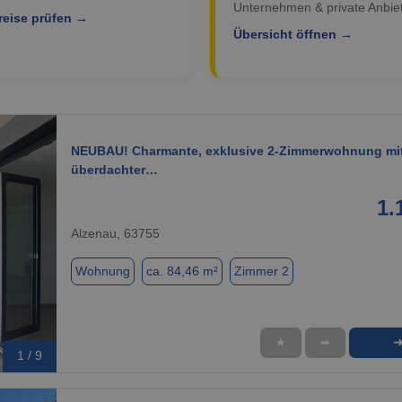
Unternehmen & private Anbiet
reise prüfen →
Übersicht öffnen →
NEUBAU! Charmante, exklusive 2-Zimmerwohnung mi
überdachter…
1.
Alzenau, 63755
Wohnung
ca. 84,46 m²
Zimmer 2
★
➦
1 / 9