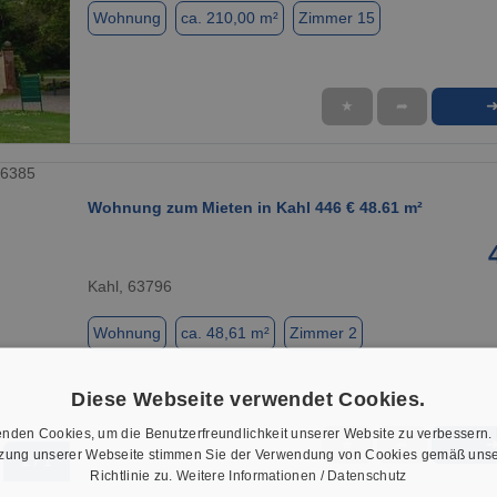
Wohnung
ca. 210,00 m²
Zimmer 15
★
➦
1 / 19
Wohnung zum Mieten in Kahl 446 € 48.61 m²
Kahl, 63796
Wohnung
ca. 48,61 m²
Zimmer 2
Diese Webseite verwendet Cookies.
nden Cookies, um die Benutzerfreundlichkeit unserer Website zu verbessern.
★
➦
tzung unserer Webseite stimmen Sie der Verwendung von Cookies gemäß unse
1 / 1
Richtlinie zu.
Weitere Informationen / Datenschutz