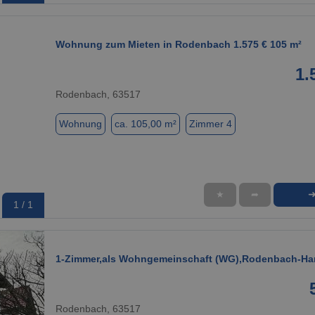
Wohnung zum Mieten in Rodenbach 1.575 € 105 m²
1.
Rodenbach, 63517
Wohnung
ca. 105,00 m²
Zimmer 4
★
➦
1 / 1
1-Zimmer,als Wohngemeinschaft (WG),Rodenbach-H
Rodenbach, 63517