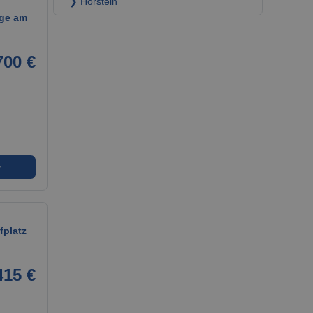
❯ Hörstein
age am
700 €
➜
fplatz
415 €