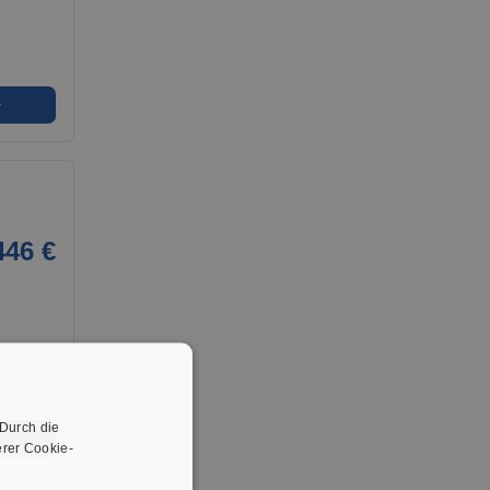
➜
446 €
 Durch die
➜
rer Cookie-