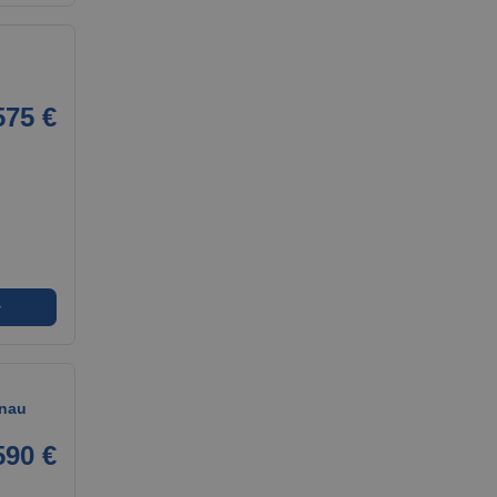
575 €
➜
anau
590 €