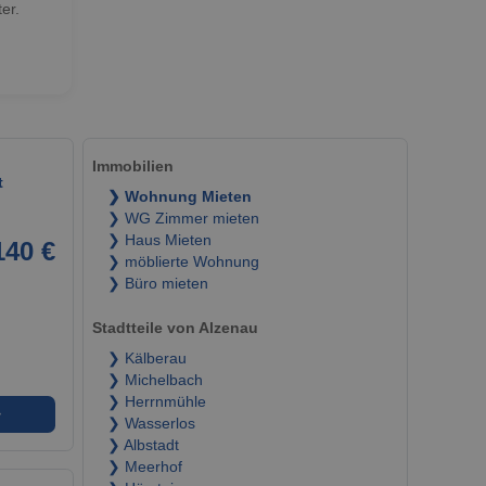
er.
Immobilien
t
❯ Wohnung Mieten
❯ WG Zimmer mieten
❯ Haus Mieten
140 €
❯ möblierte Wohnung
❯ Büro mieten
Stadtteile von Alzenau
❯ Kälberau
❯ Michelbach
❯ Herrnmühle
➜
❯ Wasserlos
❯ Albstadt
❯ Meerhof