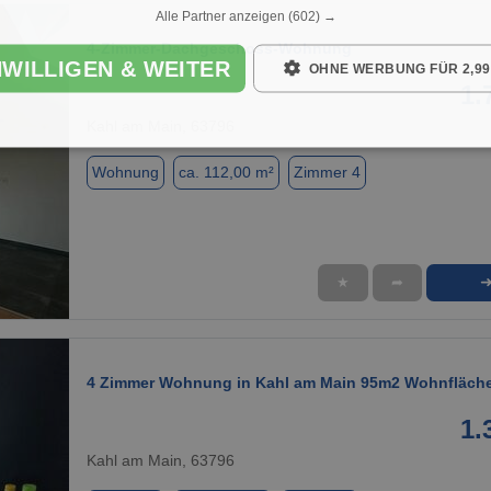
Alle Partner anzeigen
(602) →
4-Zimmer-Dachgeschoss-Wohnung
NWILLIGEN & WEITER
OHNE WERBUNG FÜR 2,99
1.
Kahl am Main, 63796
Wohnung
ca. 112,00 m²
Zimmer 4
★
➦
1 / 11
4 Zimmer Wohnung in Kahl am Main 95m2 Wohnfläch
1.
Kahl am Main, 63796