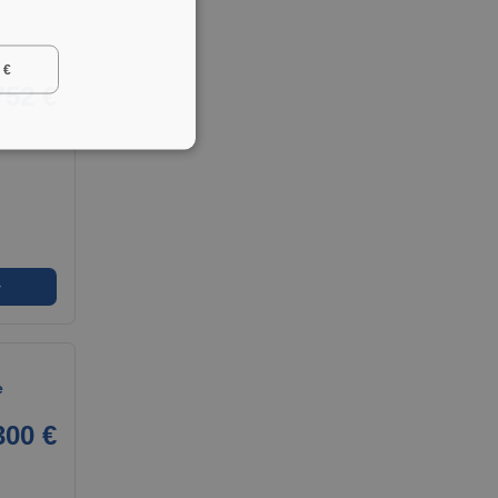
 €
752 €
➜
e
300 €