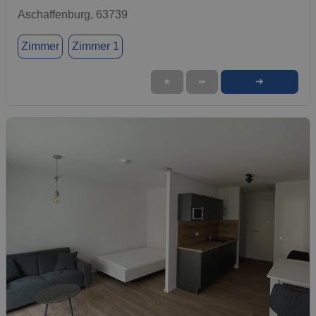
Aschaffenburg, 63739
Zimmer
Zimmer 1
➜
★
➦
1 / 1