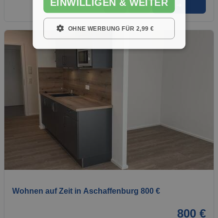
EINWILLIGEN & WEITER
➜
★
➦
OHNE WERBUNG FÜR 2,99 €
1 / 1
Wohnen auf Zeit in Aschaffenburg 800 €
800 €