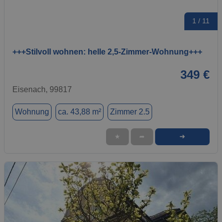
1 / 11
+++Stilvoll wohnen: helle 2,5-Zimmer-Wohnung+++
349 €
Eisenach, 99817
Wohnung
ca. 43,88 m²
Zimmer 2.5
➜
★
➦