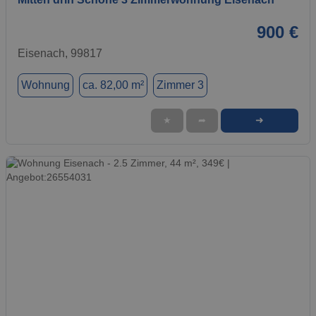
900 €
Eisenach, 99817
Wohnung
ca. 82,00 m²
Zimmer 3
➜
★
➦