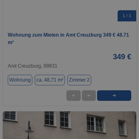
1 / 1
Wohnung zum Mieten in Amt Creuzburg 349 € 48.71
m²
349 €
Amt Creuzburg, 99831
Wohnung
ca. 48,71 m²
Zimmer 2
➜
★
➦