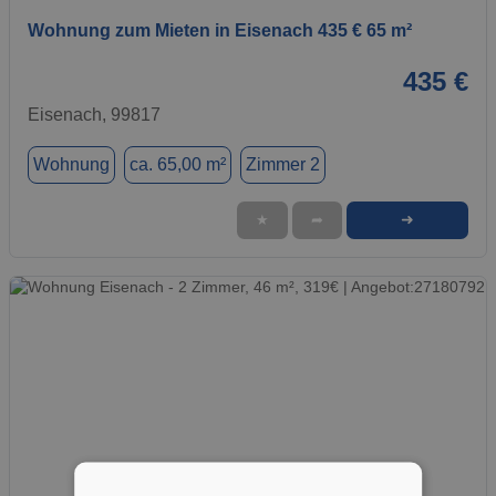
Wohnung zum Mieten in Eisenach 435 € 65 m²
435 €
Eisenach, 99817
Wohnung
ca. 65,00 m²
Zimmer 2
➜
★
➦