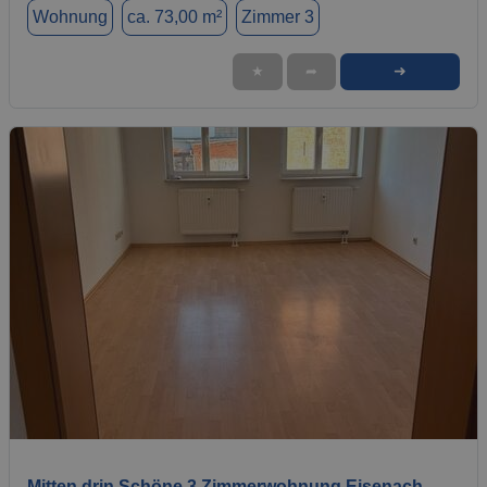
Wohnung
ca. 73,00 m²
Zimmer 3
➜
★
➦
1 / 4
Mitten drin Schöne 3 Zimmerwohnung Eisenach