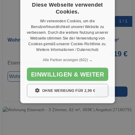
Diese Webseite verwendet
Cookies.
Wir verwenden Cookies, um die
1 / 1
Benutzerfreundlichkeit unserer Website zu
verbessern. Durch die weitere Nutzung unserer
Webseite stimmen Sie der Verwendung von
Wohnung zum Mieten in Eisenach 319 € 46.05 m²
Cookies gemäß unserer Cookie-Richtlinie zu.
Weitere Informationen / Datenschutz
319 €
Alle Partner anzeigen
(602) →
Eisenach, 99817
EINWILLIGEN & WEITER
Wohnung
ca. 46,05 m²
Zimmer 2
OHNE WERBUNG FÜR 2,99 €
➜
★
➦