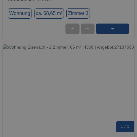
Wohnung
ca. 68,65 m²
Zimmer 3
➜
★
➦
1 / 1