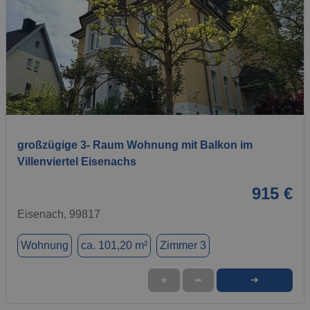
1 / 15
großzügige 3- Raum Wohnung mit Balkon im
Villenviertel Eisenachs
915 €
Eisenach, 99817
Wohnung
ca. 101,20 m²
Zimmer 3
➜
★
➦