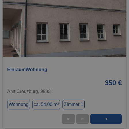
1 / 8
EinraumWohnung
350 €
Amt Creuzburg, 99831
Wohnung
ca. 54,00 m²
Zimmer 1
➜
★
➦