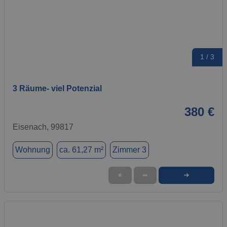
1 / 3
3 Räume- viel Potenzial
380 €
Eisenach, 99817
Wohnung
ca. 61,27 m²
Zimmer 3
➜
★
➦