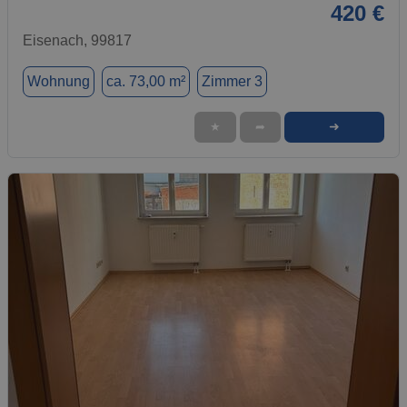
420 €
Eisenach, 99817
Wohnung
ca. 73,00 m²
Zimmer 3
➜
★
➦