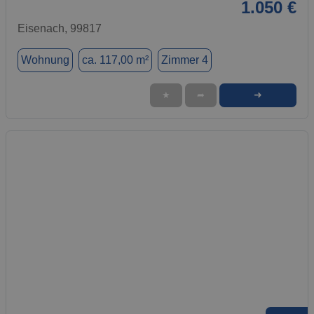
1.050 €
Eisenach, 99817
Wohnung
ca. 117,00 m²
Zimmer 4
➜
★
➦