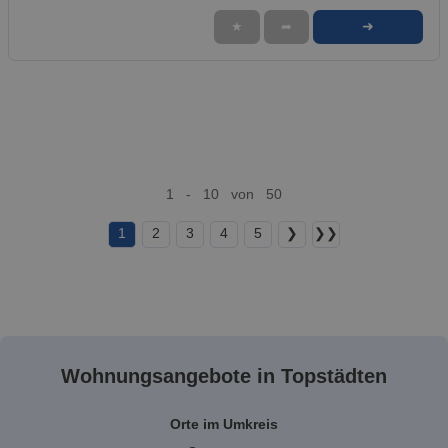
➜
★
➦
1 - 10 von 50
1
2
3
4
5
❯
❯❯
Wohnungsangebote in Topstädten
Orte im Umkreis