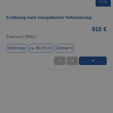
1 / 6
Erstbezug nach energetischer Vollsanierung
910 €
Eisenach, 99817
Wohnung
ca. 99,00 m²
Zimmer 4
➜
★
➦