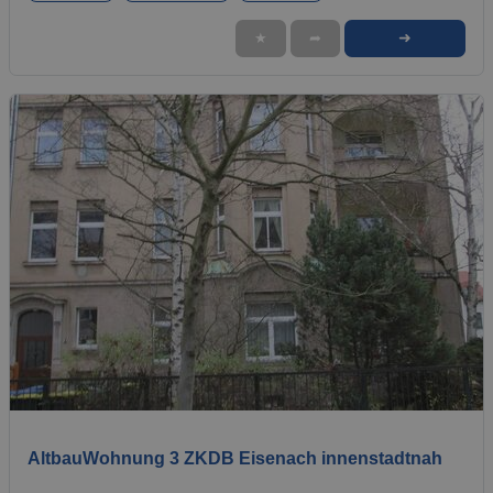
➜
★
➦
1 / 8
AltbauWohnung 3 ZKDB Eisenach innenstadtnah