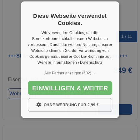
Diese Webseite verwendet
Cookies.
Wir verwenden Cookies, um die
1 / 11
Benutzerfreundlichkeit unserer Website zu
verbessern. Durch die weitere Nutzung unserer
Webseite stimmen Sie der Verwendung von
+++Stilvoll wohnen: helle 2,5-Zimmer-Wohnung+++
Cookies gemäß unserer Cookie-Richtlinie zu.
Weitere Informationen / Datenschutz
349 €
Alle Partner anzeigen
(602) →
Eisenach, 99817
EINWILLIGEN & WEITER
Wohnung
ca. 43,88 m²
Zimmer 2.5
OHNE WERBUNG FÜR 2,99 €
➜
★
➦