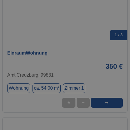
1 / 8
EinraumWohnung
350 €
Amt Creuzburg, 99831
Wohnung
ca. 54,00 m²
Zimmer 1
➜
★
➦