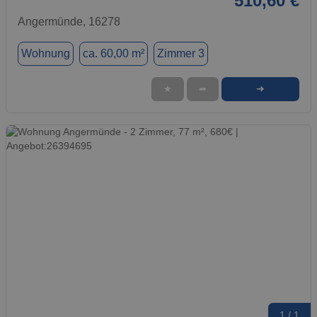
510,60 €
Angermünde, 16278
Wohnung
ca. 60,00 m²
Zimmer 3
➜
★
➦
1 / 1