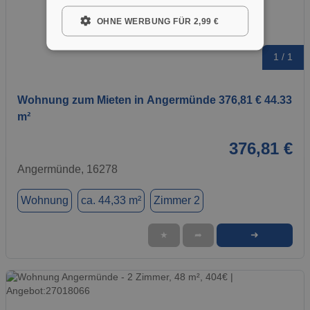
OHNE WERBUNG FÜR 2,99 €
1 / 1
Wohnung zum Mieten in Angermünde 376,81 € 44.33
m²
376,81 €
Angermünde, 16278
Wohnung
ca. 44,33 m²
Zimmer 2
➜
★
➦