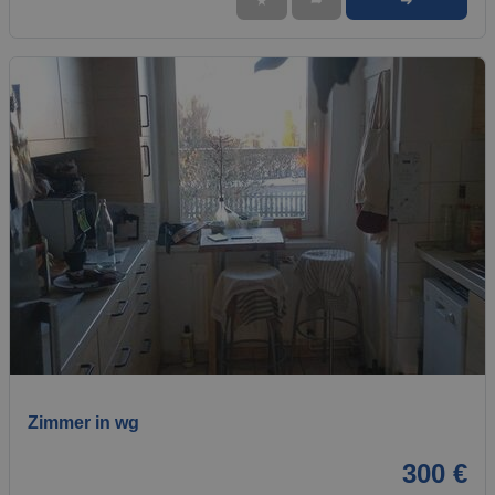
➜
★
➦
1 / 3
Zimmer in wg
300 €