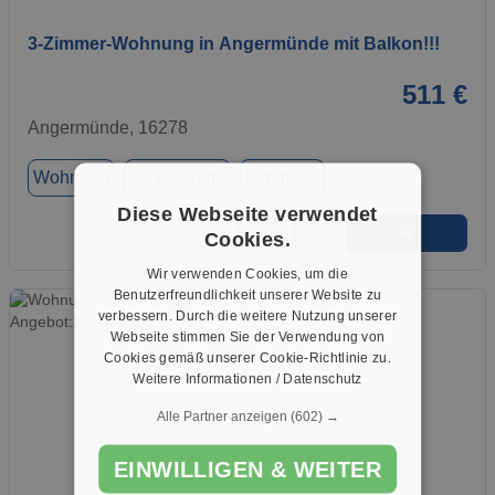
3-Zimmer-Wohnung in Angermünde mit Balkon!!!
511 €
Angermünde, 16278
Wohnung
ca. 60,00 m²
Zimmer 3
Diese Webseite verwendet
➜
★
➦
Cookies.
Wir verwenden Cookies, um die
Benutzerfreundlichkeit unserer Website zu
verbessern. Durch die weitere Nutzung unserer
Webseite stimmen Sie der Verwendung von
Cookies gemäß unserer Cookie-Richtlinie zu.
Weitere Informationen / Datenschutz
Alle Partner anzeigen
(602) →
EINWILLIGEN & WEITER