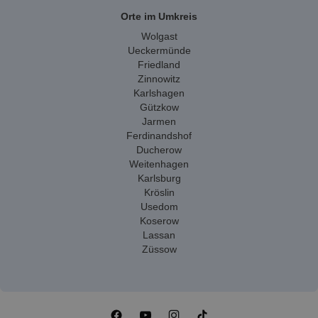
Orte im Umkreis
Wolgast
Ueckermünde
Friedland
Zinnowitz
Karlshagen
Gützkow
Jarmen
Ferdinandshof
Ducherow
Weitenhagen
Karlsburg
Kröslin
Usedom
Koserow
Lassan
Züssow