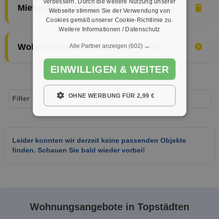
verbessern. Durch die weitere Nutzung unserer
Mietpreise in Anklam
Webseite stimmen Sie der Verwendung von
Cookies gemäß unserer Cookie-Richtlinie zu.
Weitere Informationen / Datenschutz
Alle Partner anzeigen
(602) →
Wohnungsunternehmen in Anklam
EINWILLIGEN & WEITER
OHNE WERBUNG FÜR 2,99 €
Filter
Leider konnten wir derzeit keine passenden Objekte
finden. Schauen Sie bald wieder vorbei!
Wohnungsangebote in Topstädten