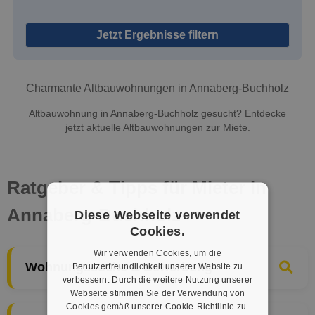
Jetzt Ergebnisse filtern
Charmante Altbauwohnungen in Annaberg-Buchholz
Altbauwohnung in Annaberg-Buchholz gesucht? Entdecke
jetzt aktuelle Altbauwohnungen zur Miete.
Ratgeber & Tipps für Mieter in
Annaberg-Buchholz
Diese Webseite verwendet
Cookies.
Wir verwenden Cookies, um die
Wohnungssuche & Bewerbung
Benutzerfreundlichkeit unserer Website zu
verbessern. Durch die weitere Nutzung unserer
Webseite stimmen Sie der Verwendung von
Cookies gemäß unserer Cookie-Richtlinie zu.