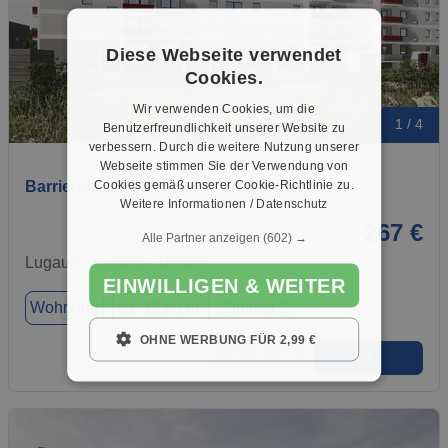
Diese Webseite verwendet
Cookies.
Wir verwenden Cookies, um die
1 / 4
Benutzerfreundlichkeit unserer Website zu
verbessern. Durch die weitere Nutzung unserer
Webseite stimmen Sie der Verwendung von
Cookies gemäß unserer Cookie-Richtlinie zu.
Barrierefreies Wohnen am Steegenwald
Weitere Informationen / Datenschutz
267 €
Alle Partner anzeigen
(602) →
Lugau/Erzgebirge, 09385
EINWILLIGEN & WEITER
Wohnung
ca. 35,60 m²
Zimmer 2
OHNE WERBUNG FÜR 2,99 €
➜
★
➦