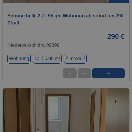
Schöne helle 2 Zi. 55 qm Wohnung ab sofort frei 290
€ kalt
290 €
Niederwürschnitz, 09399
Wohnung
ca. 55,00 m²
Zimmer 2
➜
★
➦