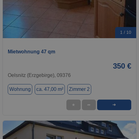
1 / 10
Mietwohnung 47 qm
350 €
Oelsnitz (Erzgebirge), 09376
Wohnung
ca. 47,00 m²
Zimmer 2
➜
★
➦