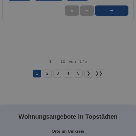
➜
★
➦
1 - 10 von 175
1
2
3
4
5
❯
❯❯
Wohnungsangebote in Topstädten
Orte im Umkreis