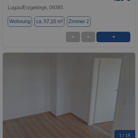
Lugau/Erzgebirge, 09385
Wohnung
ca. 57,10 m²
Zimmer 2
➜
★
➦
1 / 18