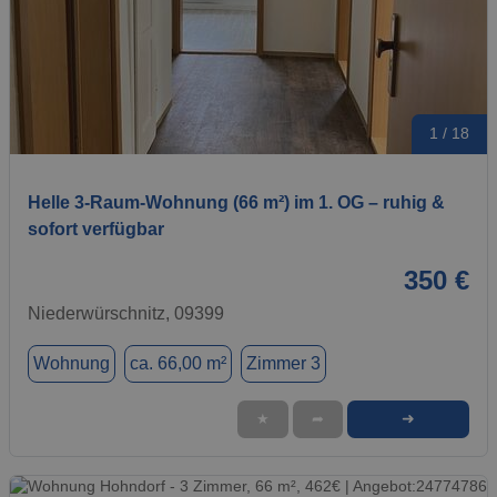
1 / 18
Helle 3-Raum-Wohnung (66 m²) im 1. OG – ruhig &
sofort verfügbar
350 €
Niederwürschnitz, 09399
Wohnung
ca. 66,00 m²
Zimmer 3
➜
★
➦