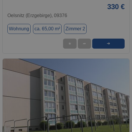
330 €
Oelsnitz (Erzgebirge), 09376
Wohnung
ca. 65,00 m²
Zimmer 2
➜
★
➦