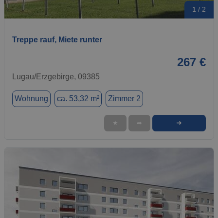
1 / 2
Treppe rauf, Miete runter
267 €
Lugau/Erzgebirge, 09385
Wohnung
ca. 53,32 m²
Zimmer 2
➜
★
➦