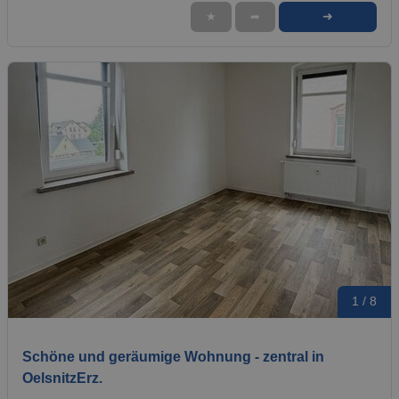
➜
★
➦
1 / 8
Schöne und geräumige Wohnung - zentral in
OelsnitzErz.