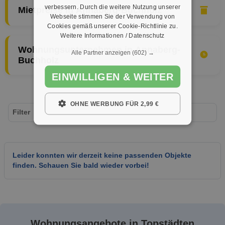
verbessern. Durch die weitere Nutzung unserer
Mietpreise in Annaberg-Buchholz
Webseite stimmen Sie der Verwendung von
Cookies gemäß unserer Cookie-Richtlinie zu.
Weitere Informationen / Datenschutz
Wohnungsunternehmen in Annaberg-
Alle Partner anzeigen
(602) →
Buchholz
EINWILLIGEN & WEITER
OHNE WERBUNG FÜR 2,99 €
Filter
Leider konnten wir derzeit keine passenden Objekte
finden. Schauen Sie bald wieder vorbei!
Wohnungsangebote in Topstädten