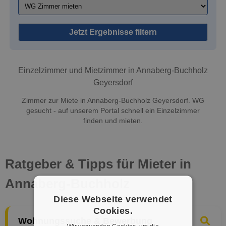
Jetzt Ergebnisse filtern
Einzelzimmer und Mietzimmer in Annaberg-Buchholz
Geyersdorf
Zimmer zur Miete in Annaberg-Buchholz Geyersdorf. WG
gesucht - auf unserem Portal schnell ein Einzelzimmer
finden und mieten.
Ratgeber & Tipps für Mieter in
Annaberg-Buchholz
Diese Webseite verwendet
Cookies.
Wohnungssuche & Bewerbung