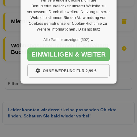
Wir verwenden Cookies, um die
Benutzerfreundlichkeit unserer Website zu
verbessern. Durch die weitere Nutzung unserer
Webseite stimmen Sie der Verwendung von
Mietpreise in Annaberg-Buchholz
Cookies gemäß unserer Cookie-Richtlinie zu.
Weitere Informationen / Datenschutz
Alle Partner anzeigen
(602) →
Wohnungsunternehmen in Annaberg-
Buchholz
EINWILLIGEN & WEITER
OHNE WERBUNG FÜR 2,99 €
Filter
Leider konnten wir derzeit keine passenden Objekte
finden. Schauen Sie bald wieder vorbei!