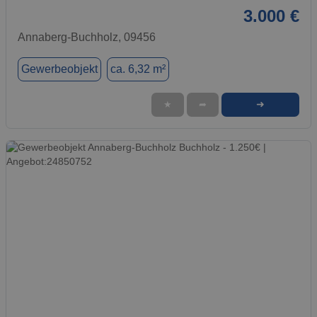
3.000 €
Annaberg-Buchholz, 09456
Gewerbeobjekt
ca. 6,32 m²
➜
★
➦