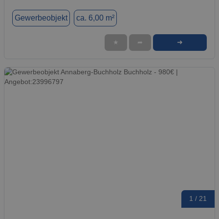
Gewerbeobjekt
ca. 6,00 m²
➜
★
➦
1 / 21