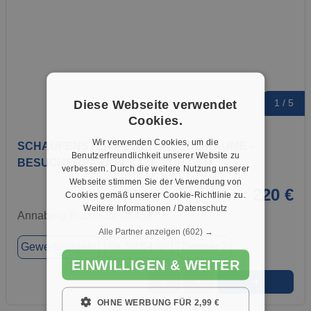
Diese Webseite verwendet
1 / 5
Cookies.
Wir verwenden Cookies, um die
SCHAUFENSTER – ZWEI GROSSE RÄUME –
Benutzerfreundlichkeit unserer Website zu
BESUCHERPARKPLÄTZE VOR DER…
verbessern. Durch die weitere Nutzung unserer
Webseite stimmen Sie der Verwendung von
220 €
Cookies gemäß unserer Cookie-Richtlinie zu.
Weitere Informationen / Datenschutz
Annaberg-Buchholz, 09456
Alle Partner anzeigen
(602) →
Gewerbeobjekt
ca. 58,54 m²
Zimmer 2
EINWILLIGEN & WEITER
➜
★
➦
OHNE WERBUNG FÜR 2,99 €