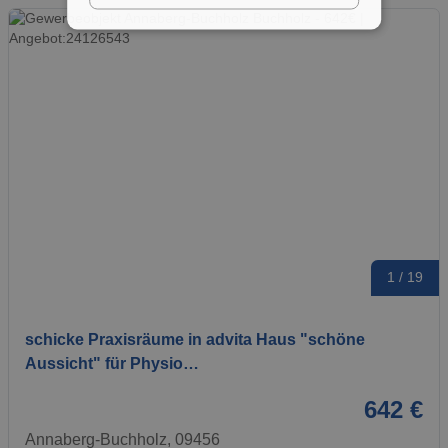
1 / 19
schicke Praxisräume in advita Haus "schöne
Aussicht" für Physio…
642 €
Annaberg-Buchholz, 09456