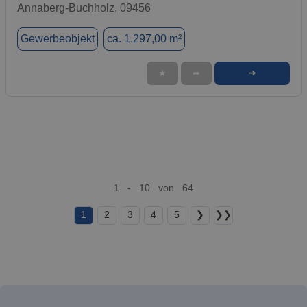
Annaberg-Buchholz, 09456
Gewerbeobjekt
ca. 1.297,00 m²
➜
★
➦
1 - 10 von 64
1
2
3
4
5
❯
❯❯