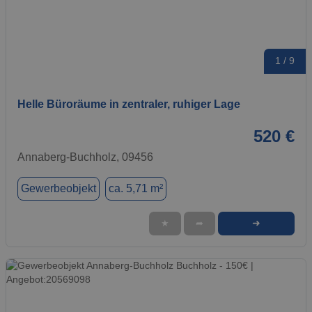
1 / 9
Helle Büroräume in zentraler, ruhiger Lage
520 €
Annaberg-Buchholz, 09456
Gewerbeobjekt
ca. 5,71 m²
➜
★
➦