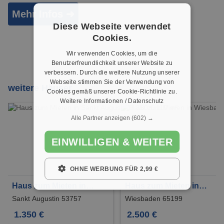
Mehr Infos ➜
Diese Webseite verwendet
Cookies.
Wir verwenden Cookies, um die
Benutzerfreundlichkeit unserer Website zu
verbessern. Durch die weitere Nutzung unserer
Webseite stimmen Sie der Verwendung von
weitere Häuser
Cookies gemäß unserer Cookie-Richtlinie zu.
Weitere Informationen / Datenschutz
Alle Partner anzeigen
(602) →
EINWILLIGEN & WEITER
OHNE WERBUNG FÜR 2,99 €
Haus zum Mieten in
Haus zum Mieten in
Sankt Augustin 1.350 €
Wiesbaden 2.500 € 130
Sankt Augustin 53757
Wiesbaden 65199
110 m²
m²
1.350 €
2.500 €