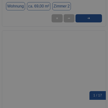
Wohnung
ca. 69,00 m²
Zimmer 2
➜
★
➦
1 / 17