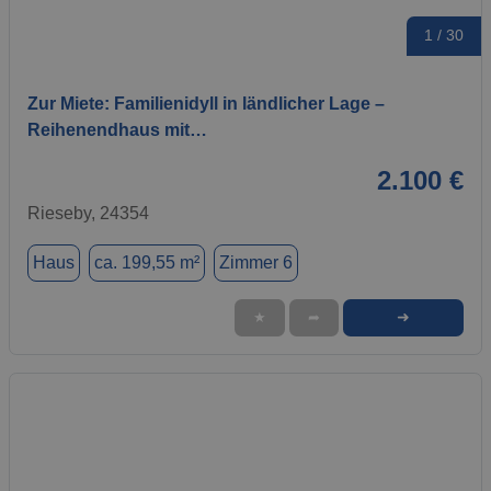
1 / 30
Zur Miete: Familienidyll in ländlicher Lage –
Reihenendhaus mit…
2.100 €
Rieseby, 24354
Haus
ca. 199,55 m²
Zimmer 6
➜
★
➦