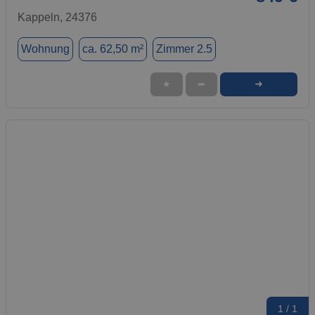
Kappeln, 24376
Wohnung
ca. 62,50 m²
Zimmer 2.5
➜
★
➦
1 / 1