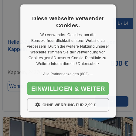
Diese Webseite verwendet
1 / 14
Cookies.
Wir verwenden Cookies, um die
Benutzerfreundlichkeit unserer Website zu
Helle 2-Zimmer-Wohnung in zentraler Lage von
verbessern. Durch die weitere Nutzung unserer
Kappeln
Webseite stimmen Sie der Verwendung von
Cookies gemäß unserer Cookie-Richtlinie zu.
800 €
Weitere Informationen / Datenschutz
Kappeln, 24376
Alle Partner anzeigen
(602) →
Wohnung
ca. 55,25 m²
Zimmer 2
EINWILLIGEN & WEITER
➜
★
➦
OHNE WERBUNG FÜR 2,99 €