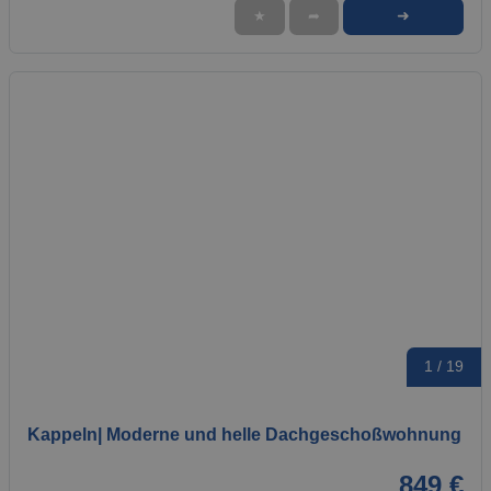
➜
★
➦
1 / 19
Kappeln| Moderne und helle Dachgeschoßwohnung
849 €