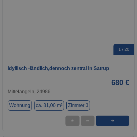
1 / 20
Idyllisch -ländlich,dennoch zentral in Satrup
680 €
Mittelangeln, 24986
Wohnung
ca. 81,00 m²
Zimmer 3
➜
★
➦