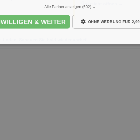
Übersicht öffnen →
Alle Partner anzeigen
(602) →
NWILLIGEN & WEITER
OHNE WERBUNG FÜR 2,99
e finden. Schauen Sie bald wieder vorbei!