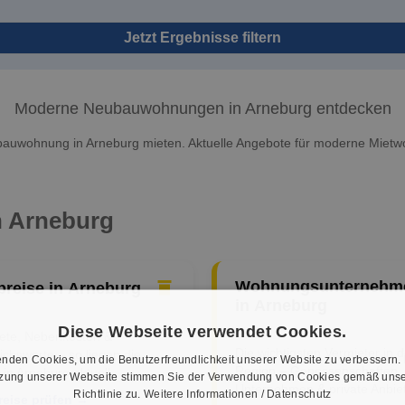
Jetzt Ergebnisse filtern
Moderne Neubauwohnungen in Arneburg entdecken
bauwohnung in Arneburg mieten. Aktuelle Angebote für moderne Miet
n Arneburg
Wohnungsunternehm
preise in Arneburg
in Arneburg
Diese Webseite verwendet Cookies.
iete, Nebenkosten &
Die wichtigsten Vermieter in d
ichswerte – so liegen die
nden Cookies, um die Benutzerfreundlichkeit unserer Website zu verbessern.
Region – Genossenschaften,
 in Arneburg aktuell.
tzung unserer Webseite stimmen Sie der Verwendung von Cookies gemäß unse
Unternehmen & private Anbiet
Richtlinie zu.
Weitere Informationen / Datenschutz
reise prüfen →