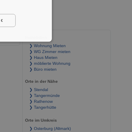
 €
Immobilien
❯ Wohnung Mieten
❯ WG Zimmer mieten
❯ Haus Mieten
❯ möblierte Wohnung
❯ Büro mieten
Orte in der Nähe
❯ Stendal
❯ Tangermünde
❯ Rathenow
❯ Tangerhütte
Orte im Umkreis
❯ Osterburg (Altmark)