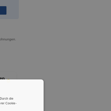
wohnungen.
en
er
 Durch die
rer Cookie-
er.