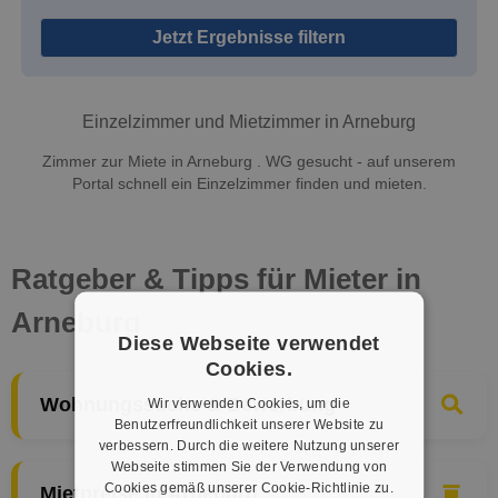
Jetzt Ergebnisse filtern
Einzelzimmer und Mietzimmer in Arneburg
Zimmer zur Miete in Arneburg . WG gesucht - auf unserem
Portal schnell ein Einzelzimmer finden und mieten.
Ratgeber & Tipps für Mieter in
Arneburg
Diese Webseite verwendet
Cookies.
Wohnungssuche & Bewerbung
Wir verwenden Cookies, um die
Benutzerfreundlichkeit unserer Website zu
verbessern. Durch die weitere Nutzung unserer
Webseite stimmen Sie der Verwendung von
Cookies gemäß unserer Cookie-Richtlinie zu.
Mietpreise in Arneburg