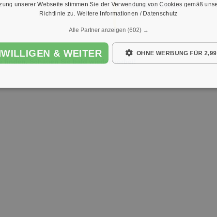
tzung unserer Webseite stimmen Sie der Verwendung von Cookies gemäß unse
Übersicht öffnen →
Richtlinie zu.
Weitere Informationen / Datenschutz
Alle Partner anzeigen
(602) →
NWILLIGEN & WEITER
OHNE WERBUNG FÜR 2,99
e finden. Schauen Sie bald wieder vorbei!