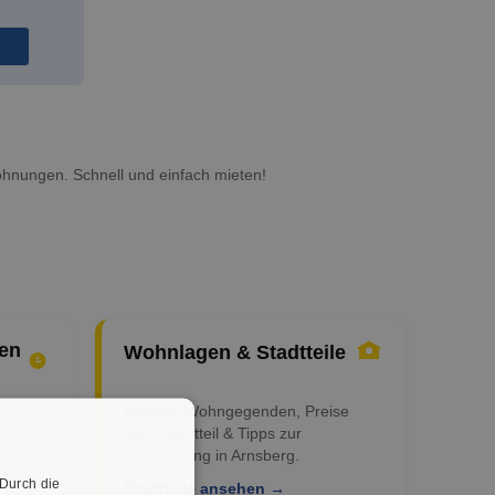
hnungen. Schnell und einfach mieten!
en
Wohnlagen & Stadtteile
Beliebte Wohngegenden, Preise
er
nach Stadtteil & Tipps zur
Orientierung in Arnsberg.
er.
 Durch die
Stadtteile ansehen →