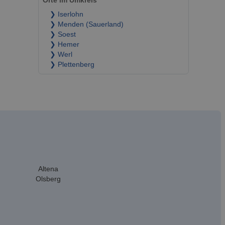
Orte im Umkreis
❯ Iserlohn
❯ Menden (Sauerland)
❯ Soest
❯ Hemer
❯ Werl
❯ Plettenberg
Altena
Olsberg