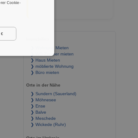
rer Cookie-
 €
Immobilien
❯ Wohnung Mieten
❯ WG Zimmer mieten
❯ Haus Mieten
❯ möblierte Wohnung
❯ Büro mieten
Orte in der Nähe
❯ Sundern (Sauerland)
❯ Möhnesee
❯ Ense
❯ Balve
❯ Meschede
❯ Wickede (Ruhr)