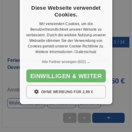
Diese Webseite verwendet
Cookies.
Wir verwenden Cookies, um die
Benutzerfreundlichkeit unserer Website zu
verbessern. Durch die weitere Nutzung unserer
Webseite stimmen Sie der Verwendung von
1 / 14
Cookies gemäß unserer Cookie-Richtlinie zu.
Weitere Informationen / Datenschutz
FerienWohnung im Arnsberger WaldStadtteil
Alle Partner anzeigen
(602) →
Oeventrop
EINWILLIGEN & WEITER
50 €
Arnsberg, 59823
OHNE WERBUNG FÜR 2,99 €
Wohnen auf Zeit
ca. 70,00 m²
Zimmer 3
➜
★
➦