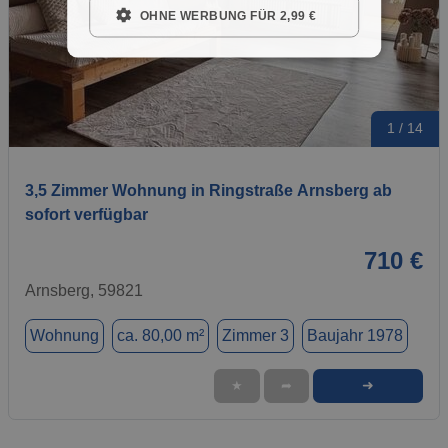
OHNE WERBUNG FÜR 2,99 €
1 / 14
3,5 Zimmer Wohnung in Ringstraße Arnsberg ab
sofort verfügbar
710 €
Arnsberg, 59821
Wohnung
ca. 80,00 m²
Zimmer 3
Baujahr 1978
➜
★
➦