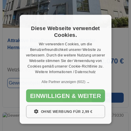
1 / 13
Diese Webseite verwendet
Cookies.
Attraktive BüroPraxis- Fläche in Wetzlar-
Wir verwenden Cookies, um die
Hermannstein zur…
Benutzerfreundlichkeit unserer Website zu
verbessern. Durch die weitere Nutzung unserer
2.070 €
Webseite stimmen Sie der Verwendung von
Cookies gemäß unserer Cookie-Richtlinie zu.
Wetzlar, 35586
Weitere Informationen / Datenschutz
Alle Partner anzeigen
(602) →
Gewerbeobjekt
ca. 12,20 m²
EINWILLIGEN & WEITER
➜
★
➦
OHNE WERBUNG FÜR 2,99 €