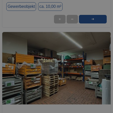
Gewerbeobjekt
ca. 10,00 m²
➜
★
➦
1 / 13