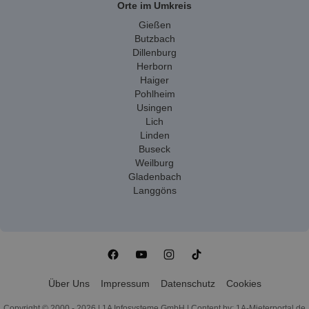
Orte im Umkreis
Gießen
Butzbach
Dillenburg
Herborn
Haiger
Pohlheim
Usingen
Lich
Linden
Buseck
Weilburg
Gladenbach
Langgöns
Über Uns
Impressum
Datenschutz
Cookies
Copyright © 2000 - 2026 | 1A Infosysteme GmbH | Content by: 1A-Mieterportal.de