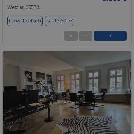
Wetzlar, 35578
Gewerbeobjekt
ca. 13,50 m²
➜
★
➦
1 / 11