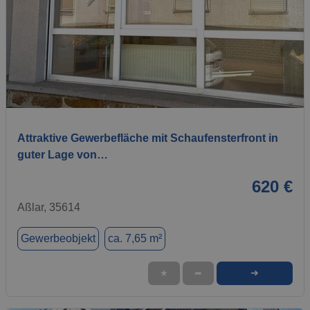
1 / 10
Attraktive Gewerbefläche mit Schaufensterfront in
guter Lage von…
620 €
Aßlar, 35614
Gewerbeobjekt
ca. 7,65 m²
➜
★
➦