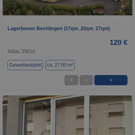
1 / 5
Lagerboxen Bechlingen (17qm, 20qm, 27qm)
120 €
Aßlar, 35614
Gewerbeobjekt
ca. 27,00 m²
➜
★
➦