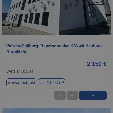
1 / 2
Wetzlar-Spilburg: Repräsentative KfW-40 Neubau-
Bürofläche
2.150 €
Wetzlar, 35583
Gewerbeobjekt
ca. 216,00 m²
➜
★
➦