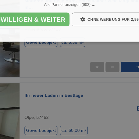
Moderne und helle Büro- Praxisfläche! Viele Möglichk
Alle Partner anzeigen
(602) →
in…
NWILLIGEN & WEITER
OHNE WERBUNG FÜR 2,99
Finnentrop, 57413
Gewerbeobjekt
ca. 5,36 m²
★
➦
1 / 8
Ihr neuer Laden in Bestlage
Olpe, 57462
Gewerbeobjekt
ca. 60,00 m²