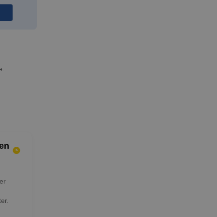
e.
en
er
er.