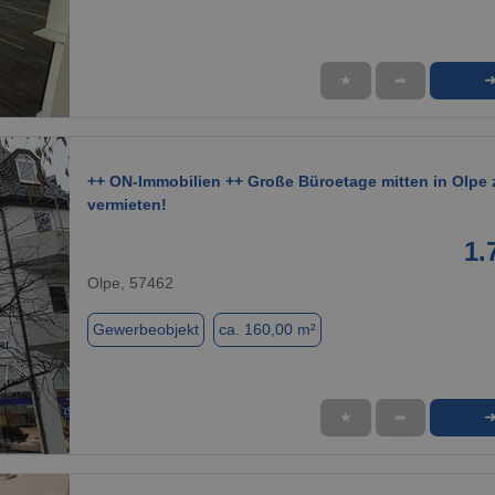
★
➦
1 / 7
++ ON-Immobilien ++ Große Büroetage mitten in Olpe 
vermieten!
1.
Olpe, 57462
Gewerbeobjekt
ca. 160,00 m²
★
➦
1 / 13