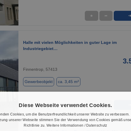
★
➦
1 / 7
Halle mit vielen Möglichkeiten in guter Lage im
Industriegebiet…
3.
Finnentrop, 57413
Gewerbeobjekt
ca. 3,45 m²
Diese Webseite verwendet Cookies.
★
➦
1 / 17
nden Cookies, um die Benutzerfreundlichkeit unserer Website zu verbessern.
tzung unserer Webseite stimmen Sie der Verwendung von Cookies gemäß unse
Richtlinie zu.
Weitere Informationen / Datenschutz