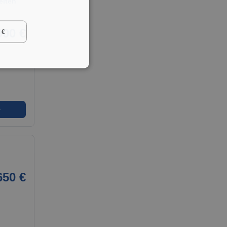
eiten
900 €
 €
➜
650 €