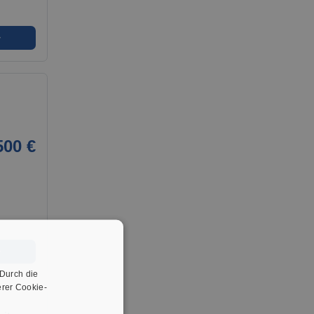
➜
500 €
➜
 Durch die
rer Cookie-