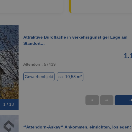
Attraktive Bürofläche in verkehrsgünstiger Lage am
Standort…
1.
Attendorn, 57439
Gewerbeobjekt
ca. 10,58 m²
★
➦
1 / 13
**Attendorn-Askay** Ankommen, einrichten, loslegen: