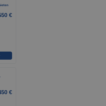
mieten
550 €
➜
r
450 €