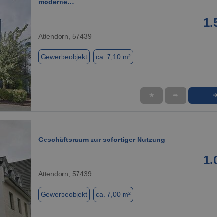
moderne…
1.
Attendorn, 57439
Gewerbeobjekt
ca. 7,10 m²
★
➦
1 / 2
Geschäftsraum zur sofortiger Nutzung
1.
Attendorn, 57439
Gewerbeobjekt
ca. 7,00 m²