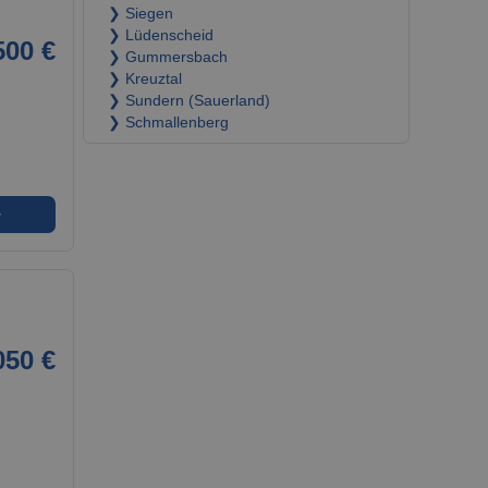
❯ Siegen
❯ Lüdenscheid
500 €
❯ Gummersbach
❯ Kreuztal
❯ Sundern (Sauerland)
❯ Schmallenberg
➜
050 €