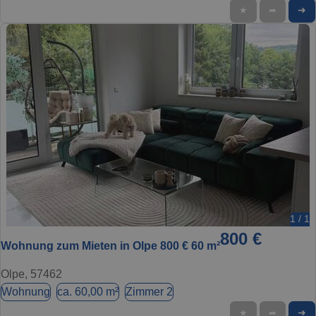
➜
★
➦
1 / 1
800 €
Wohnung zum Mieten in Olpe 800 € 60 m²
Olpe, 57462
Wohnung
ca. 60,00 m²
Zimmer 2
➜
★
➦