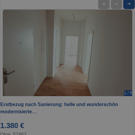
➜
★
➦
1 / 9
Erstbezug nach Sanierung: helle und wunderschön
modernisierte…
1.380 €
Olpe, 57462