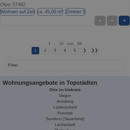
Olpe, 57462
Wohnen auf Zeit
ca. 45,00 m²
Zimmer 3
➜
★
➦
1 - 10 von 58
1
2
3
4
5
❯
❯❯
Filter
Wohnungsangebote in Topstädten
Orte im Umkreis
Siegen
Arnsberg
Lüdenscheid
Kreuztal
Sundern (Sauerland)
Lennestadt