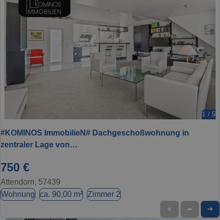
1 / 5
#KOMINOS ImmobilieN# Dachgeschoßwohnung in
zentraler Lage von…
750 €
Attendorn, 57439
Wohnung
ca. 90,00 m²
Zimmer 2
➜
★
➦