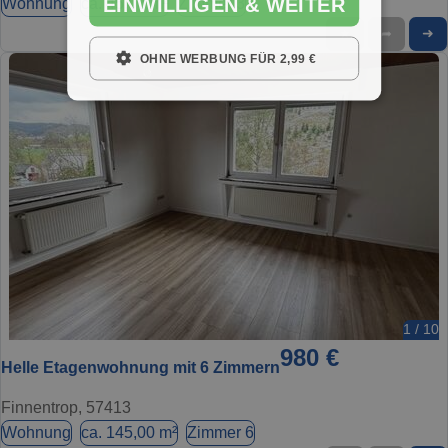
EINWILLIGEN & WEITER
Wohnung
ca. 45,00 m²
Zimmer 3
➜
★
➦
OHNE WERBUNG FÜR 2,99 €
1 / 10
980 €
Helle Etagenwohnung mit 6 Zimmern
Finnentrop, 57413
Wohnung
ca. 145,00 m²
Zimmer 6