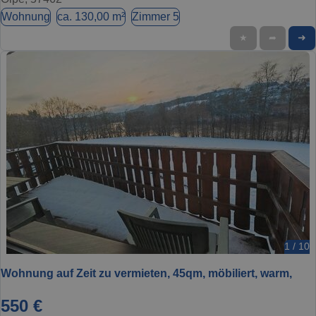
Wohnung
ca. 130,00 m²
Zimmer 5
➜
★
➦
1 / 10
Wohnung auf Zeit zu vermieten, 45qm, möbiliert, warm,
550 €