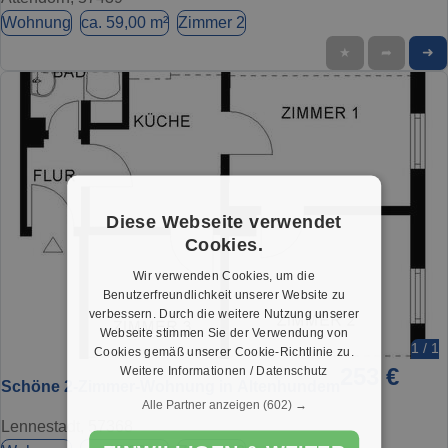
Wohnung
ca. 59,00 m²
Zimmer 2
➜
★
➦
Diese Webseite verwendet
Cookies.
Wir verwenden Cookies, um die
Benutzerfreundlichkeit unserer Website zu
verbessern. Durch die weitere Nutzung unserer
Webseite stimmen Sie der Verwendung von
1 / 1
Cookies gemäß unserer Cookie-Richtlinie zu.
253 €
Weitere Informationen / Datenschutz
Schöne 2-Zimmer-Wohnung in Altenhundem
Alle Partner anzeigen
(602) →
Lennestadt, 57368