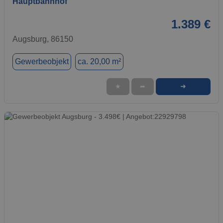
Hauptbahnhof
1.389 €
Augsburg, 86150
Gewerbeobjekt
ca. 20,00 m²
➜
★
➦