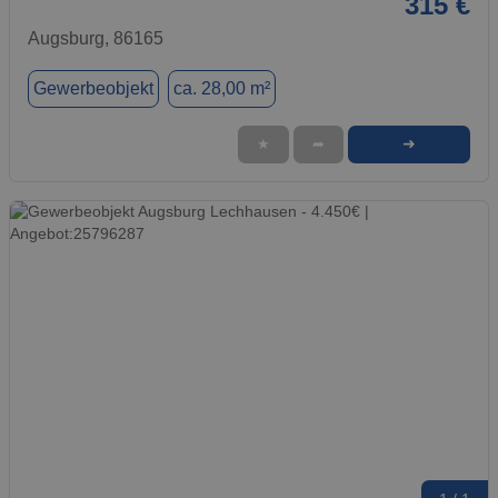
315 €
Augsburg, 86165
Gewerbeobjekt
ca. 28,00 m²
➜
★
➦