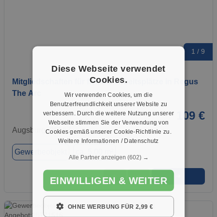
1 / 9
Diese Webseite verwendet
Cookies.
Mitgliedschaften für flexible Arbeitsplätze in Regus
The Arc
Wir verwenden Cookies, um die
Benutzerfreundlichkeit unserer Website zu
109 €
verbessern. Durch die weitere Nutzung unserer
Webseite stimmen Sie der Verwendung von
Augsburg, 86167
Cookies gemäß unserer Cookie-Richtlinie zu.
Weitere Informationen / Datenschutz
Gewerbeobjekt
ca. 5,00 m²
Alle Partner anzeigen
(602) →
➜
★
➦
EINWILLIGEN & WEITER
OHNE WERBUNG FÜR 2,99 €