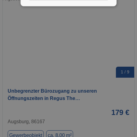
1 / 9
Unbegrenzter Bürozugang zu unseren
Öffnungszeiten in Regus The…
179 €
Augsburg, 86167
Gewerbeobjekt
ca. 8,00 m²