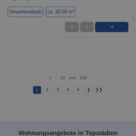
Gewerbeobjekt
ca. 30,00 m²
➜
★
➦
1 - 10 von 256
1
2
3
4
5
❯
❯❯
Wohnungsangebote in Topstädten