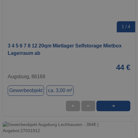
1 / 4
3 4 5 6 7 8 12 20qm Mietlager Selfstorage Mietbox
Lagerraum ab
44 €
Augsburg, 86169
Gewerbeobjekt
ca. 3,00 m²
➜
★
➦