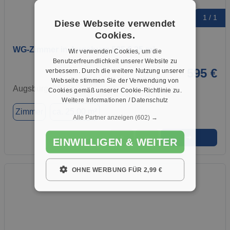
1 / 1
Diese Webseite verwendet
Cookies.
WG-Zimmer in Augsburg 595 € 25 m²
Wir verwenden Cookies, um die
Benutzerfreundlichkeit unserer Website zu
595 €
verbessern. Durch die weitere Nutzung unserer
Webseite stimmen Sie der Verwendung von
Augsburg, 86165
Cookies gemäß unserer Cookie-Richtlinie zu.
Weitere Informationen / Datenschutz
Zimmer
ca. 25,00 m²
Alle Partner anzeigen
(602) →
➜
★
➦
EINWILLIGEN & WEITER
OHNE WERBUNG FÜR 2,99 €