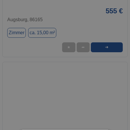
555 €
Augsburg, 86165
Zimmer
ca. 15,00 m²
➜
★
➦