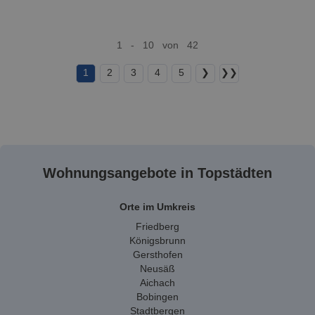
1 - 10 von 42
1
2
3
4
5
❯
❯❯
Wohnungsangebote in Topstädten
Orte im Umkreis
Friedberg
Königsbrunn
Gersthofen
Neusäß
Aichach
Bobingen
Stadtbergen