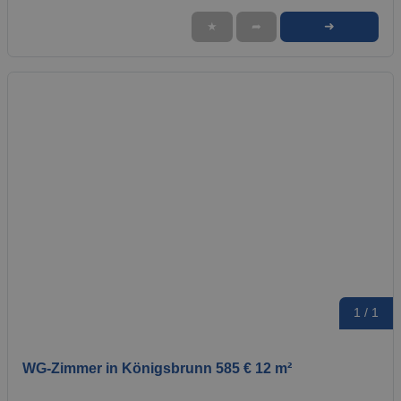
➜
★
➦
1 / 1
WG-Zimmer in Königsbrunn 585 € 12 m²