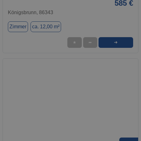
585 €
Königsbrunn, 86343
Zimmer
ca. 12,00 m²
➜
★
➦