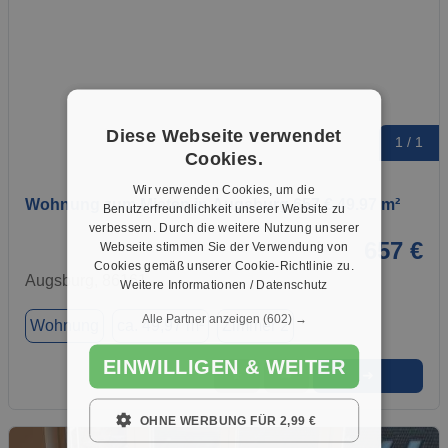
Diese Webseite verwendet
1 / 1
Cookies.
Wir verwenden Cookies, um die
Wohnung zum Mieten in Augsburg 657 € 49.97 m²
Benutzerfreundlichkeit unserer Website zu
verbessern. Durch die weitere Nutzung unserer
657 €
Webseite stimmen Sie der Verwendung von
Cookies gemäß unserer Cookie-Richtlinie zu.
Augsburg, 86161
Weitere Informationen / Datenschutz
Alle Partner anzeigen
(602) →
Wohnung
ca. 49,97 m²
Zimmer 2
EINWILLIGEN & WEITER
➜
★
➦
OHNE WERBUNG FÜR 2,99 €