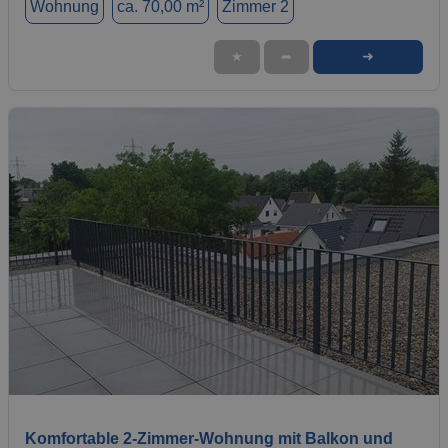
Wohnung
ca. 70,00 m²
Zimmer 2
➜
★
➦
1 / 8
Komfortable 2-Zimmer-Wohnung mit Balkon und