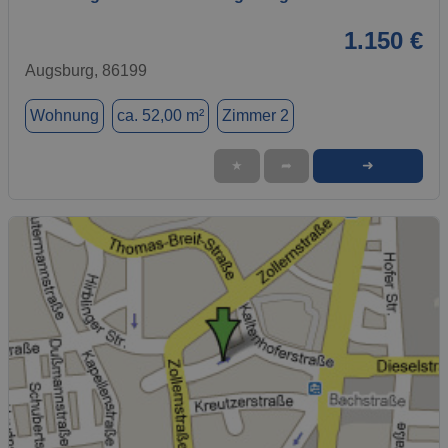
1.150 €
Augsburg, 86199
Wohnung
ca. 52,00 m²
Zimmer 2
➜
★
➦