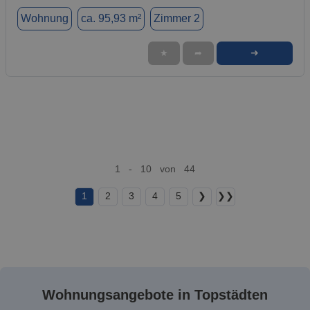
Wohnung
ca. 95,93 m²
Zimmer 2
➜
★
➦
1 - 10 von 44
1
2
3
4
5
❯
❯❯
Wohnungsangebote in Topstädten