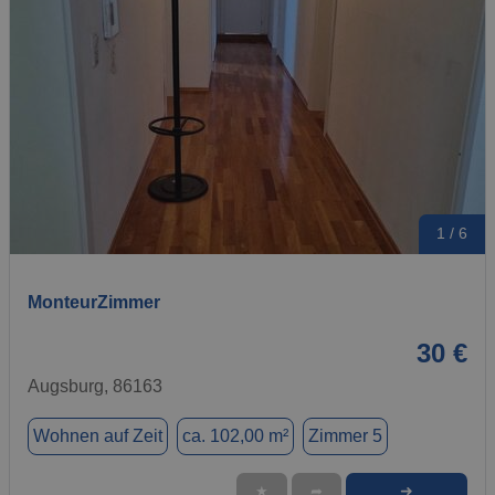
1 / 6
MonteurZimmer
30 €
Augsburg, 86163
Wohnen auf Zeit
ca. 102,00 m²
Zimmer 5
➜
★
➦