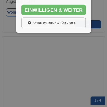
Augsburg, 86153
EINWILLIGEN & WEITER
Wohnen auf Zeit
ca. 28,00 m²
Zimmer 3
OHNE WERBUNG FÜR 2,99 €
➜
★
➦
1 / 4