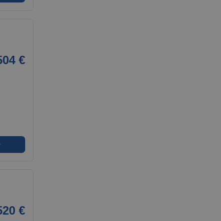
504 €
➜
520 €