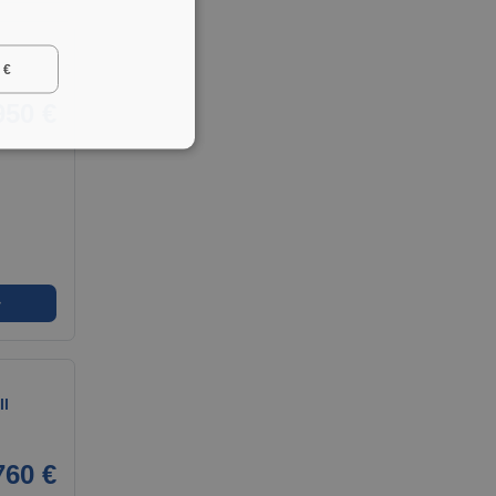
 €
950 €
➜
ll
760 €