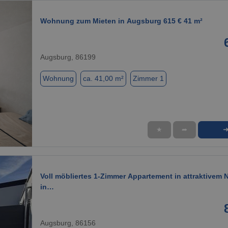
Wohnung zum Mieten in Augsburg 615 € 41 m²
Augsburg, 86199
Wohnung
ca. 41,00 m²
Zimmer 1
★
➦
1 / 1
Voll möbliertes 1-Zimmer Appartement in attraktivem
in…
Augsburg, 86156