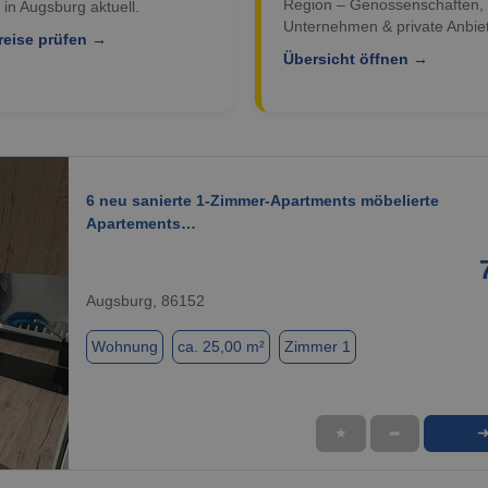
Region – Genossenschaften,
 in Augsburg aktuell.
Unternehmen & private Anbiet
reise prüfen →
Übersicht öffnen →
6 neu sanierte 1-Zimmer-Apartments möbelierte
Apartements…
Augsburg, 86152
Wohnung
ca. 25,00 m²
Zimmer 1
★
➦
1 / 11