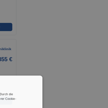
➜
iklinik
855 €
 Durch die
rer Cookie-
➜