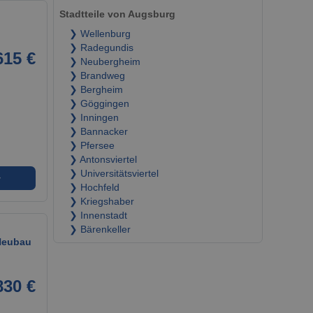
Stadtteile von Augsburg
❯ Wellenburg
❯ Radegundis
615 €
❯ Neubergheim
❯ Brandweg
❯ Bergheim
❯ Göggingen
❯ Inningen
❯ Bannacker
❯ Pfersee
❯ Antonsviertel
❯ Universitätsviertel
➜
❯ Hochfeld
❯ Kriegshaber
❯ Innenstadt
❯ Bärenkeller
 Neubau
830 €