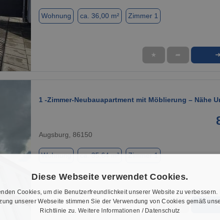
Wohnung
ca. 36,00 m²
Zimmer 1
★
➦
1 / 11
1 -Zimmer-Neubauapartment mit Möblierung – Nähe Un
Augsburg, 86150
Wohnung
ca. 35,64 m²
Zimmer 1
Diese Webseite verwendet Cookies.
nden Cookies, um die Benutzerfreundlichkeit unserer Website zu verbessern.
tzung unserer Webseite stimmen Sie der Verwendung von Cookies gemäß unse
★
➦
Richtlinie zu.
Weitere Informationen / Datenschutz
1 / 19