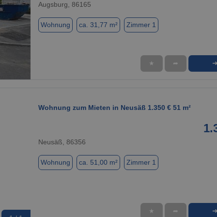
Augsburg, 86165
Wohnung
ca. 31,77 m²
Zimmer 1
★
➦
1 / 15
Wohnung zum Mieten in Neusäß 1.350 € 51 m²
1.
Neusäß, 86356
Wohnung
ca. 51,00 m²
Zimmer 1
★
➦