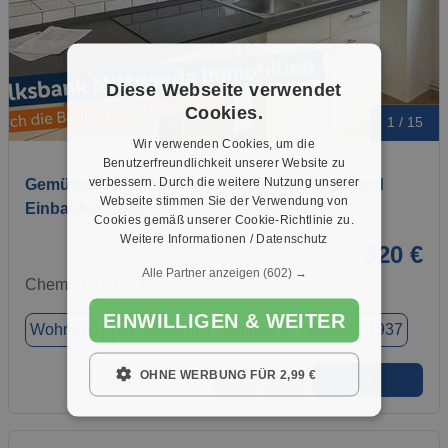
Diese Webseite verwendet
Cookies.
1 / 15
Wir verwenden Cookies, um die
Benutzerfreundlichkeit unserer Website zu
verbessern. Durch die weitere Nutzung unserer
Gemütliche 2-Zimmer-Wohnung mit Loggia und
Webseite stimmen Sie der Verwendung von
Einbauküche in…
Cookies gemäß unserer Cookie-Richtlinie zu.
Weitere Informationen / Datenschutz
320 €
Alle Partner anzeigen
(602) →
Chemnitz, 09131
EINWILLIGEN & WEITER
Wohnung
ca. 53,00 m²
Zimmer 2
Baujahr 1937
OHNE WERBUNG FÜR 2,99 €
➜
★
➦