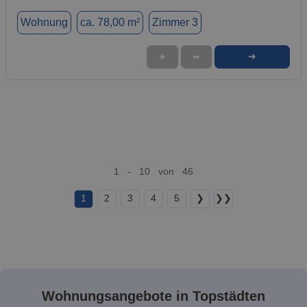
Wohnung
ca. 78,00 m²
Zimmer 3
➜
★
➦
1 - 10 von 46
1
2
3
4
5
❯
❯❯
Wohnungsangebote in Topstädten