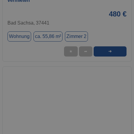
vermieten
480 €
Bad Sachsa, 37441
Wohnung
ca. 55,86 m²
Zimmer 2
➜
★
➦