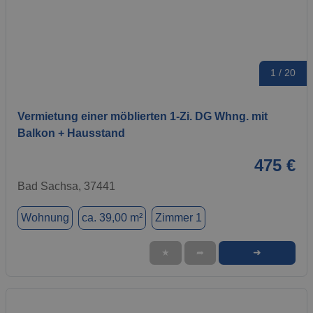
1 / 20
Vermietung einer möblierten 1-Zi. DG Whng. mit
Balkon + Hausstand
475 €
Bad Sachsa, 37441
Wohnung
ca. 39,00 m²
Zimmer 1
➜
★
➦