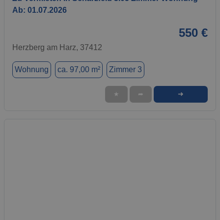
Ab: 01.07.2026
550 €
Herzberg am Harz, 37412
Wohnung
ca. 97,00 m²
Zimmer 3
➜
★
➦