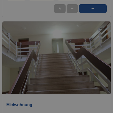
➜
★
➦
1 / 10
Mietwohnung