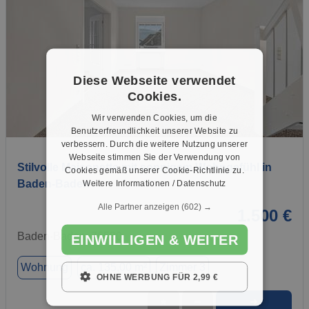
Diese Webseite verwendet
Cookies.
Wir verwenden Cookies, um die
1 / 30
Benutzerfreundlichkeit unserer Website zu
verbessern. Durch die weitere Nutzung unserer
Webseite stimmen Sie der Verwendung von
Stilvolle Maisonette mit sonnigem Wohngefühl in
Cookies gemäß unserer Cookie-Richtlinie zu.
Baden-Baden
Weitere Informationen / Datenschutz
Alle Partner anzeigen
(602) →
1.500 €
Baden-Baden, 76530
EINWILLIGEN & WEITER
Wohnung
ca. 135,00 m²
Zimmer 3
OHNE WERBUNG FÜR 2,99 €
➜
★
➦