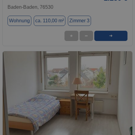
Baden-Baden, 76530
Wohnung
ca. 110,00 m²
Zimmer 3
➜
★
➦
1 / 7