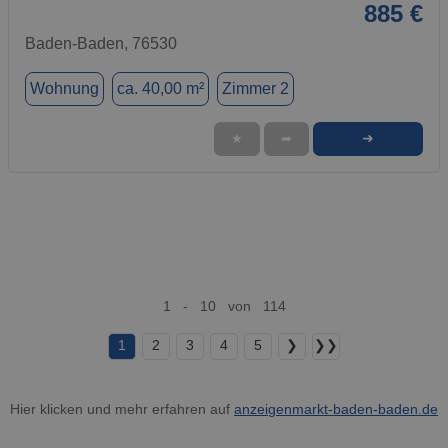
885 €
Baden-Baden, 76530
Wohnung
ca. 40,00 m²
Zimmer 2
➜
★
➦
1 - 10 von 114
1
2
3
4
5
❯
❯❯
Hier klicken und mehr erfahren auf
anzeigenmarkt-baden-baden.de