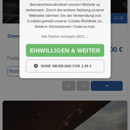
Benutzerfreundlichkeit unserer Website zu
verbessern. Durch die weitere Nutzung unserer
Webseite stimmen Sie der Verwendung von
1 / 8
Cookies gemäß unserer Cookie-Richtlinie zu.
Weitere Informationen / Datenschutz
Zimmer zu vermieten
Alle Partner anzeigen
(602) →
600 €
EINWILLIGEN & WEITER
Freiburg im Breisgau, 79106
OHNE WERBUNG FÜR 2,99 €
Wohnen auf Zeit
ca. 25,00 m²
Zimmer 1
➜
★
➦