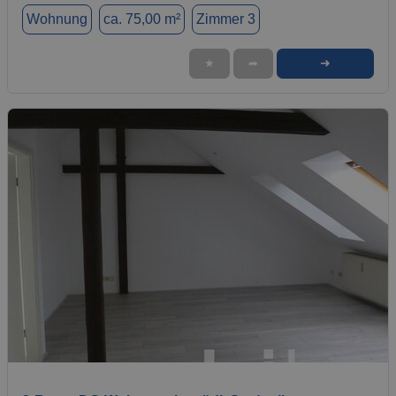
Wohnung
ca. 75,00 m²
Zimmer 3
➜
★
➦
1 / 15