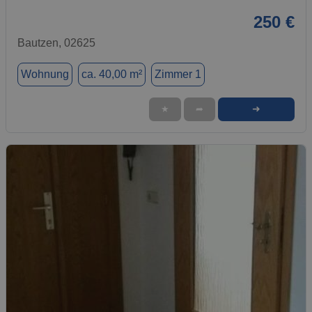
250 €
Bautzen, 02625
Wohnung
ca. 40,00 m²
Zimmer 1
➜
★
➦