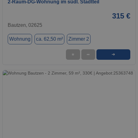
2-Raum-DG-Wohnung im südl. Stadtteil
315 €
Bautzen, 02625
Wohnung
ca. 62,50 m²
Zimmer 2
➜
★
➦