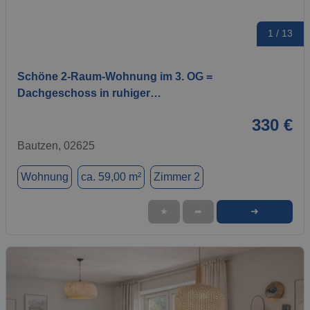
1 / 13
Schöne 2-Raum-Wohnung im 3. OG =
Dachgeschoss in ruhiger…
330 €
Bautzen, 02625
Wohnung
ca. 59,00 m²
Zimmer 2
➜
★
➦