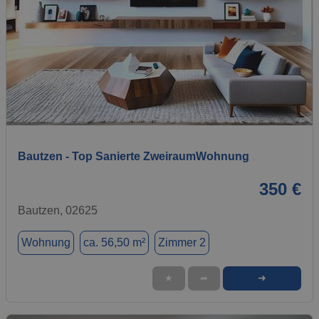
1 / 14
Bautzen - Top Sanierte ZweiraumWohnung
350 €
Bautzen, 02625
Wohnung
ca. 56,50 m²
Zimmer 2
➜
★
➦