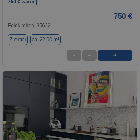
750 € warm |…
750 €
Feldkirchen, 85622
Zimmer
ca. 22,00 m²
➜
★
➦