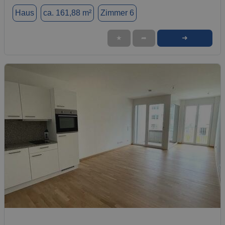
Haus
ca. 161,88 m²
Zimmer 6
➜
★
➦
1 / 1