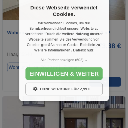
Diese Webseite verwendet
Cookies.
1 / 1
Wir verwenden Cookies, um die
Benutzerfreundlichkeit unserer Website zu
Wohnung zum Mieten in Haar 1.573,38 € 70.2 m²
verbessern. Durch die weitere Nutzung unserer
Webseite stimmen Sie der Verwendung von
1.573,38 €
Cookies gemäß unserer Cookie-Richtlinie zu.
Weitere Informationen / Datenschutz
Haar, 85540
Alle Partner anzeigen
(602) →
Wohnung
ca. 70,20 m²
Zimmer 2
EINWILLIGEN & WEITER
➜
★
➦
OHNE WERBUNG FÜR 2,99 €