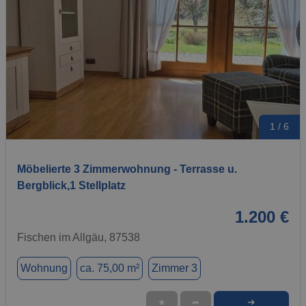
1 / 6
Möbelierte 3 Zimmerwohnung - Terrasse u.
Bergblick,1 Stellplatz
1.200 €
Fischen im Allgäu, 87538
Wohnung
ca. 75,00 m²
Zimmer 3
➜
★
➦