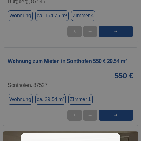
Burgberg, 87545
Wohnung
ca. 164,75 m²
Zimmer 4
➜
★
➦
Wohnung zum Mieten in Sonthofen 550 € 29.54 m²
550 €
Sonthofen, 87527
Wohnung
ca. 29,54 m²
Zimmer 1
➜
★
➦