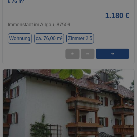
€ 76 m²
1.180 €
Immenstadt im Allgäu, 87509
Wohnung
ca. 76,00 m²
Zimmer 2.5
➜
★
➦