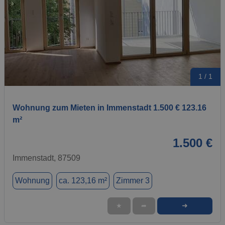
1 / 1
Wohnung zum Mieten in Immenstadt 1.500 € 123.16
m²
1.500 €
Immenstadt, 87509
Wohnung
ca. 123,16 m²
Zimmer 3
➜
★
➦