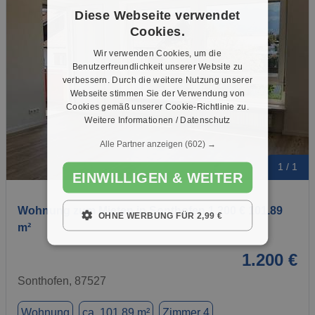
Diese Webseite verwendet
Cookies.
Wir verwenden Cookies, um die
Benutzerfreundlichkeit unserer Website zu
verbessern. Durch die weitere Nutzung unserer
Webseite stimmen Sie der Verwendung von
Cookies gemäß unserer Cookie-Richtlinie zu.
Weitere Informationen / Datenschutz
Alle Partner anzeigen
(602) →
1 / 1
EINWILLIGEN & WEITER
Wohnung zum Mieten in Sonthofen 1.200 € 101.89
OHNE WERBUNG FÜR 2,99 €
m²
1.200 €
Sonthofen, 87527
Wohnung
ca. 101,89 m²
Zimmer 4