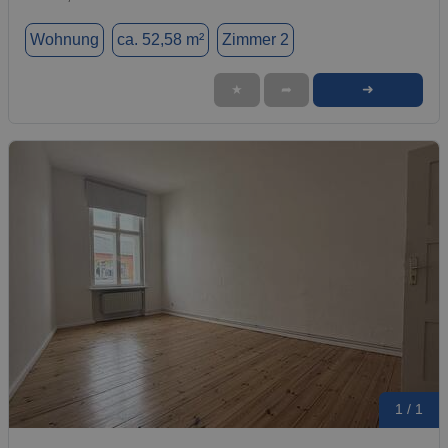
Wohnung
ca. 52,58 m²
Zimmer 2
➜
★
➦
1 / 1