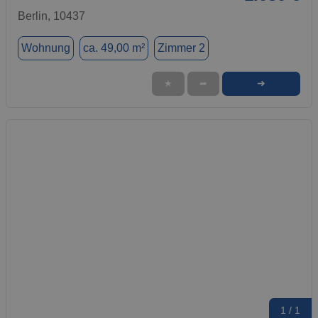
Berlin, 10437
Wohnung
ca. 49,00 m²
Zimmer 2
➜
★
➦
1 / 1