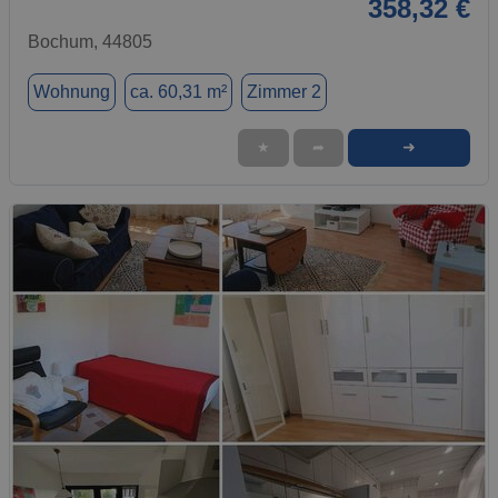
358,32 €
Bochum, 44805
Wohnung
ca. 60,31 m²
Zimmer 2
➜
★
➦