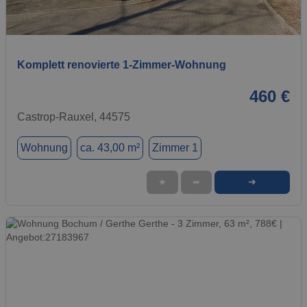
1 / 13
Komplett renovierte 1-Zimmer-Wohnung
460 €
Castrop-Rauxel, 44575
Wohnung
ca. 43,00 m²
Zimmer 1
➜
★
➦