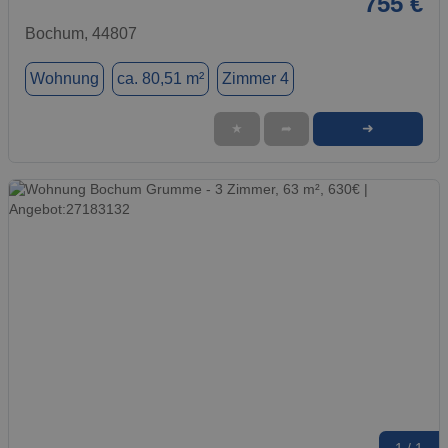
755 €
Bochum, 44807
Wohnung
ca. 80,51 m²
Zimmer 4
➜
★
➦