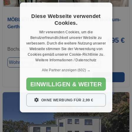
1 / 1
Diese Webseite verwendet
MÖBLIERTE Wohnung Zwischenmiete in Bochum-
Cookies.
Gerthe
Wir verwenden Cookies, um die
Benutzerfreundlichkeit unserer Website zu
695 €
verbessern. Durch die weitere Nutzung unserer
Bochum, 44805
Webseite stimmen Sie der Verwendung von
Cookies gemäß unserer Cookie-Richtlinie zu.
Weitere Informationen / Datenschutz
Wohnen auf Zeit
ca. 57,00 m²
Zimmer 2
Alle Partner anzeigen
(602) →
➜
★
➦
EINWILLIGEN & WEITER
OHNE WERBUNG FÜR 2,99 €