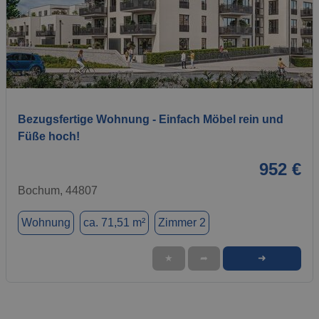
1 / 10
Bezugsfertige Wohnung - Einfach Möbel rein und
Füße hoch!
952 €
Bochum, 44807
Wohnung
ca. 71,51 m²
Zimmer 2
➜
★
➦