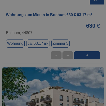
1 / 1
Wohnung zum Mieten in Bochum 630 € 63.17 m²
630 €
Bochum, 44807
Wohnung
ca. 63,17 m²
Zimmer 3
➜
★
➦