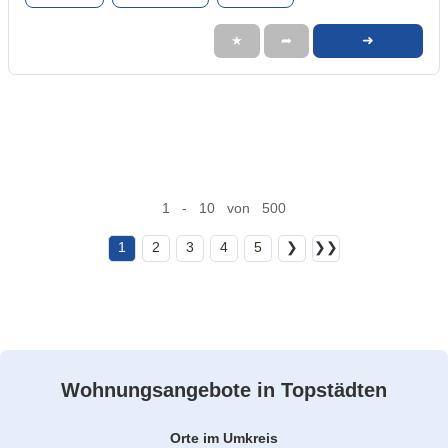
➜
★
➦
1 - 10 von 500
1
2
3
4
5
❯
❯❯
Wohnungsangebote in Topstädten
Orte im Umkreis