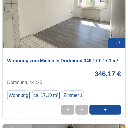
1 / 1
Wohnung zum Mieten in Dortmund 346,17 € 17.1 m²
346,17 €
Dortmund, 44225
Wohnung
ca. 17,10 m²
Zimmer 1
➜
★
➦