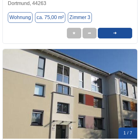
Dortmund, 44263
Wohnung
ca. 75,00 m²
Zimmer 3
➜
★
➦
1 / 7