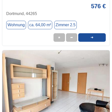
576 €
Dortmund, 44265
Wohnung
ca. 64,00 m²
Zimmer 2.5
➜
★
➦