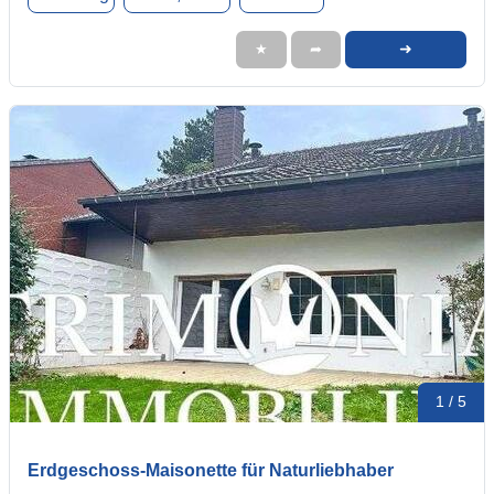
➜
★
➦
1 / 5
Erdgeschoss-Maisonette für Naturliebhaber