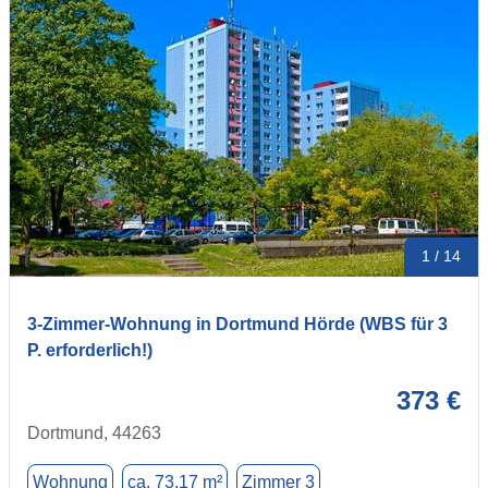
1 / 14
3-Zimmer-Wohnung in Dortmund Hörde (WBS für 3
P. erforderlich!)
373 €
Dortmund, 44263
Wohnung
ca. 73,17 m²
Zimmer 3