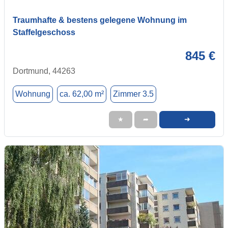
Traumhafte & bestens gelegene Wohnung im
Staffelgeschoss
845 €
Dortmund, 44263
Wohnung
ca. 62,00 m²
Zimmer 3.5
➜
★
➦