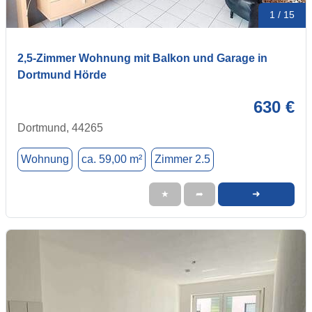
1 / 15
2,5-Zimmer Wohnung mit Balkon und Garage in
Dortmund Hörde
630 €
Dortmund, 44265
Wohnung
ca. 59,00 m²
Zimmer 2.5
➜
★
➦