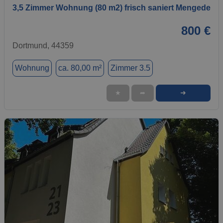
3,5 Zimmer Wohnung (80 m2) frisch saniert Mengede
800 €
Dortmund, 44359
Wohnung
ca. 80,00 m²
Zimmer 3.5
➜
★
➦