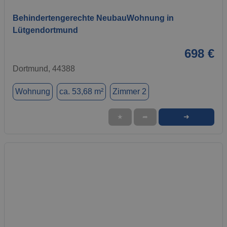
Behindertengerechte NeubauWohnung in
Lütgendortmund
698 €
Dortmund, 44388
Wohnung
ca. 53,68 m²
Zimmer 2
➜
★
➦