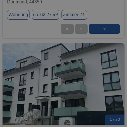
Dortmund, 44359
Wohnung
ca. 62,27 m²
Zimmer 2.5
➜
★
➦
1 / 23