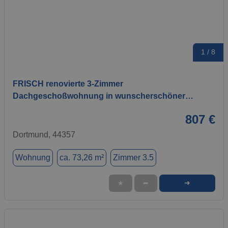
1 / 8
FRISCH renovierte 3-Zimmer
Dachgeschoßwohnung in wunscherschöner…
807 €
Dortmund, 44357
Wohnung
ca. 73,26 m²
Zimmer 3.5
➜
★
➦