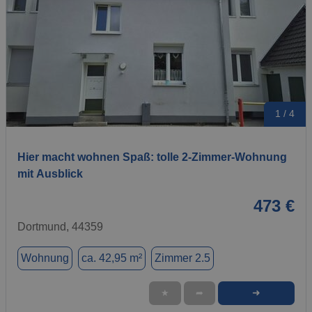
1 / 4
Hier macht wohnen Spaß: tolle 2-Zimmer-Wohnung
mit Ausblick
473 €
Dortmund, 44359
Wohnung
ca. 42,95 m²
Zimmer 2.5
➜
★
➦