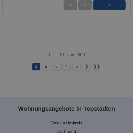
➜
★
➦
1 - 10 von 500
1
2
3
4
5
❯
❯❯
Wohnungsangebote in Topstädten
Orte im Umkreis
Dortmund