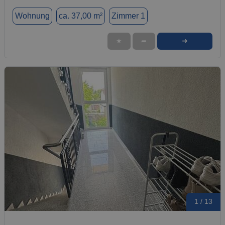
Wohnung
ca. 37,00 m²
Zimmer 1
➜
★
➦
1 / 13