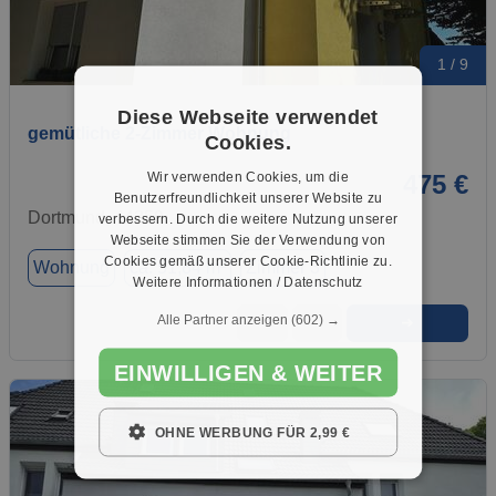
1 / 9
Diese Webseite verwendet
gemütliche 2-Zimmer Wohnung
Cookies.
Wir verwenden Cookies, um die
475 €
Benutzerfreundlichkeit unserer Website zu
Dortmund, 44359
verbessern. Durch die weitere Nutzung unserer
Webseite stimmen Sie der Verwendung von
Cookies gemäß unserer Cookie-Richtlinie zu.
Wohnung
ca. 51,84 m²
Zimmer 3
Weitere Informationen / Datenschutz
Alle Partner anzeigen
(602) →
➜
★
➦
EINWILLIGEN & WEITER
OHNE WERBUNG FÜR 2,99 €