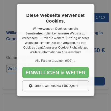
Diese Webseite verwendet
1 / 10
Cookies.
Wir verwenden Cookies, um die
Willkommen in Ihrer neuen Erdgeschoßwohnung in
Benutzerfreundlichkeit unserer Website zu
verbessern. Durch die weitere Nutzung unserer
Germering! Diese…
Webseite stimmen Sie der Verwendung von
Cookies gemäß unserer Cookie-Richtlinie zu.
1.150 €
Weitere Informationen / Datenschutz
Germering, 82110
Alle Partner anzeigen
(602) →
Wohnung
ca. 35,00 m²
Zimmer 1
EINWILLIGEN & WEITER
➜
★
➦
OHNE WERBUNG FÜR 2,99 €