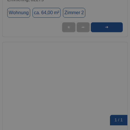
Wohnung
ca. 64,00 m²
Zimmer 2
➜
★
➦
1 / 1