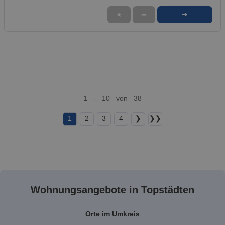
➜
★
➦
1 - 10 von 38
1
2
3
4
❯
❯❯
Wohnungsangebote in Topstädten
Orte im Umkreis