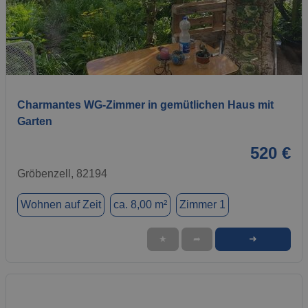
1 / 15
Charmantes WG-Zimmer in gemütlichen Haus mit
Garten
520 €
Gröbenzell, 82194
Wohnen auf Zeit
ca. 8,00 m²
Zimmer 1
➜
★
➦