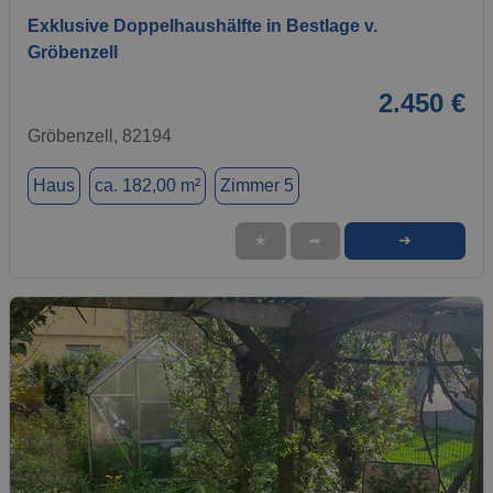
Exklusive Doppelhaushälfte in Bestlage v.
Gröbenzell
2.450 €
Gröbenzell, 82194
Haus
ca. 182,00 m²
Zimmer 5
➜
★
➦