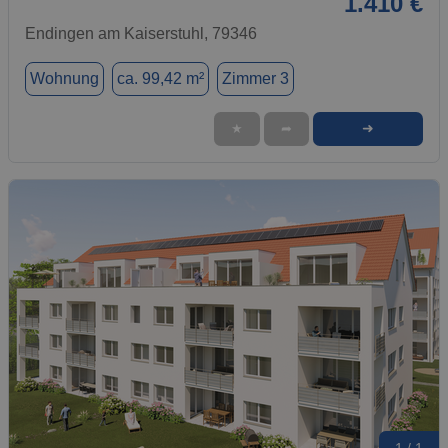
1.410 €
Endingen am Kaiserstuhl, 79346
Wohnung
ca. 99,42 m²
Zimmer 3
➜
★
➦