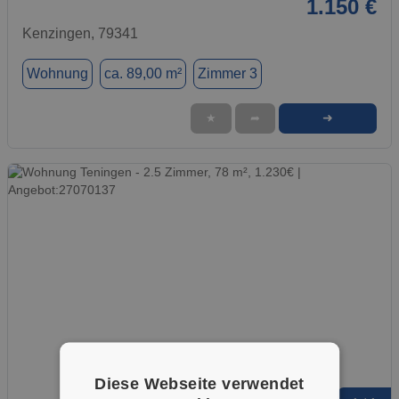
1.150 €
Kenzingen, 79341
Wohnung
ca. 89,00 m²
Zimmer 3
➜
★
➦
Diese Webseite verwendet