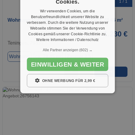
Cookies.
1 / 1
Wir verwenden Cookies, um die
Benutzerfreundlichkeit unserer Website zu
Wohnung zum Mieten in Teningen 1.230 € 78.45 m²
verbessern. Durch die weitere Nutzung unserer
Webseite stimmen Sie der Verwendung von
1.230 €
Cookies gemäß unserer Cookie-Richtlinie zu.
Weitere Informationen / Datenschutz
Teningen, 79331
Alle Partner anzeigen
(602) →
Wohnung
ca. 78,45 m²
Zimmer 2.5
EINWILLIGEN & WEITER
➜
★
➦
OHNE WERBUNG FÜR 2,99 €