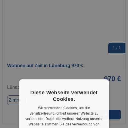
1 / 1
Wohnen auf Zeit in Lüneburg 970 €
970 €
Lüneburg, 21335
Diese Webseite verwendet
Cookies.
Zimmer
Zimmer 1
Wir verwenden Cookies, um die
Benutzerfreundlichkeit unserer Website zu
➜
★
➦
verbessern. Durch die weitere Nutzung unserer
Webseite stimmen Sie der Verwendung von