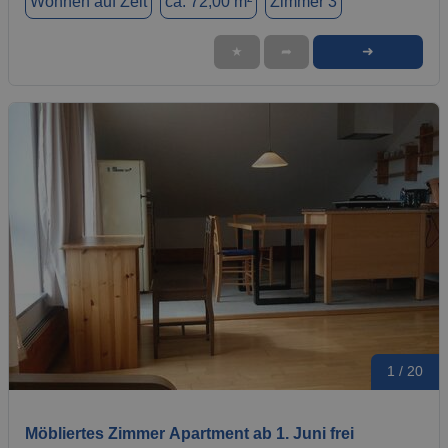
Wohnen auf Zeit
ca. 72,00 m²
Zimmer 3
➜
★
➦
1 / 20
Möbliertes Zimmer Apartment ab 1. Juni frei