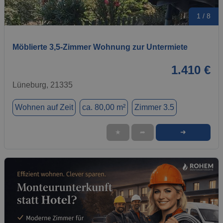
1 / 8
Möblierte 3,5-Zimmer Wohnung zur Untermiete
1.410 €
Lüneburg, 21335
Wohnen auf Zeit
ca. 80,00 m²
Zimmer 3.5
➜
★
➦