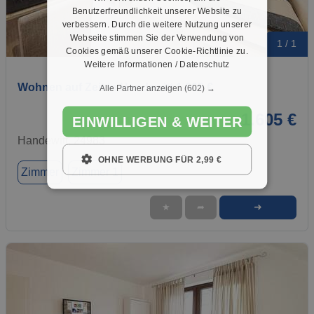
Benutzerfreundlichkeit unserer Website zu
verbessern. Durch die weitere Nutzung unserer
Webseite stimmen Sie der Verwendung von
1 / 1
Cookies gemäß unserer Cookie-Richtlinie zu.
Weitere Informationen / Datenschutz
Wohnen auf Zeit in Handewitt 1.605 €
Alle Partner anzeigen
(602) →
1.605 €
EINWILLIGEN & WEITER
Handewitt, 24983
OHNE WERBUNG FÜR 2,99 €
Zimmer
Zimmer 1
➜
★
➦