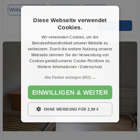
Wohnen auf Zeit
ca. 13,00 m²
Zimmer 4
Diese Webseite verwendet
➜
★
➦
Cookies.
Wir verwenden Cookies, um die
Benutzerfreundlichkeit unserer Website zu
verbessern. Durch die weitere Nutzung unserer
Webseite stimmen Sie der Verwendung von
Cookies gemäß unserer Cookie-Richtlinie zu.
Weitere Informationen / Datenschutz
Alle Partner anzeigen
(602) →
EINWILLIGEN & WEITER
OHNE WERBUNG FÜR 2,99 €
1 / 20