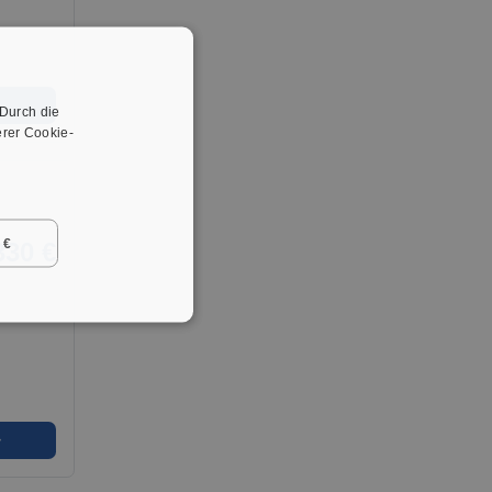
➜
 Durch die
rer Cookie-
 €
330 €
➜