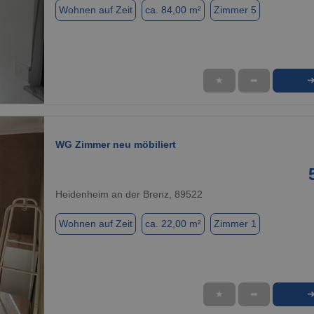
Wohnen auf Zeit
ca. 84,00 m²
Zimmer 5
★
➦
1 / 16
WG Zimmer neu möbiliert
Heidenheim an der Brenz, 89522
Wohnen auf Zeit
ca. 22,00 m²
Zimmer 1
★
➦
1 / 5