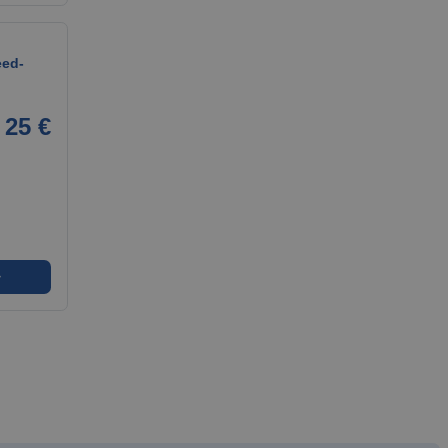
eed-
25 €
➜