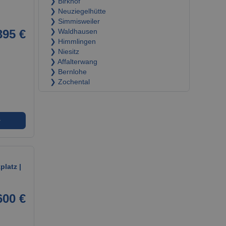
❯ Birkhof
❯ Neuziegelhütte
❯ Simmisweiler
395 €
❯ Waldhausen
❯ Himmlingen
❯ Niesitz
❯ Affalterwang
❯ Bernlohe
❯ Zochental
➜
platz |
600 €