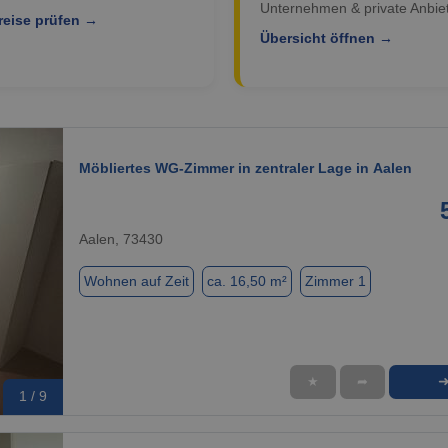
Unternehmen & private Anbiet
reise prüfen →
Übersicht öffnen →
Möbliertes WG-Zimmer in zentraler Lage in Aalen
Aalen, 73430
Wohnen auf Zeit
ca. 16,50 m²
Zimmer 1
★
➦
1 / 9