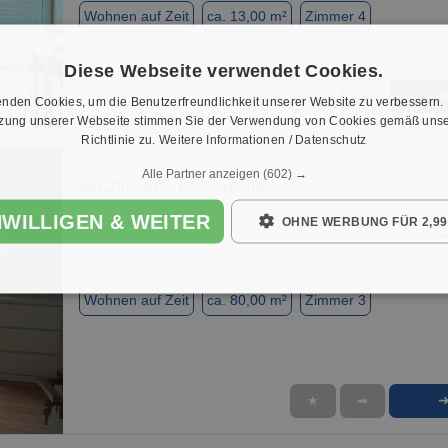
Wohnen auf Zeit
ca. 13,00 m²
Zimmer 4
Diese Webseite verwendet Cookies.
★
➦
nden Cookies, um die Benutzerfreundlichkeit unserer Website zu verbessern.
1 / 7
tzung unserer Webseite stimmen Sie der Verwendung von Cookies gemäß unse
Richtlinie zu.
Weitere Informationen / Datenschutz
Alle Partner anzeigen
(602) →
WG-Zimmer in Fachsenfeld
NWILLIGEN & WEITER
OHNE WERBUNG FÜR 2,99
Aalen, 73434
Wohnen auf Zeit
ca. 80,00 m²
Zimmer 3
★
➦
1 / 20