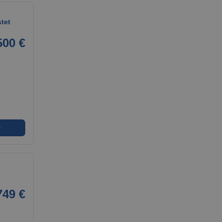
stet
500 €
➜
749 €