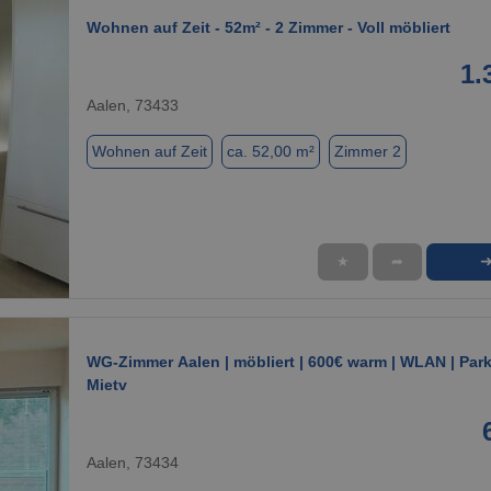
Wohnen auf Zeit - 52m² - 2 Zimmer - Voll möbliert
1.
Aalen, 73433
Wohnen auf Zeit
ca. 52,00 m²
Zimmer 2
★
➦
1 / 13
WG-Zimmer Aalen | möbliert | 600€ warm | WLAN | Park
Mietv
Aalen, 73434