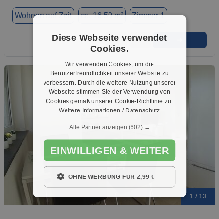
Wohnen auf Zeit
ca. 16,50 m²
Zimmer 1
Diese Webseite verwendet
➜
★
➦
Cookies.
Wir verwenden Cookies, um die
Benutzerfreundlichkeit unserer Website zu
verbessern. Durch die weitere Nutzung unserer
Webseite stimmen Sie der Verwendung von
Cookies gemäß unserer Cookie-Richtlinie zu.
Weitere Informationen / Datenschutz
Alle Partner anzeigen
(602) →
EINWILLIGEN & WEITER
OHNE WERBUNG FÜR 2,99 €
1 / 13