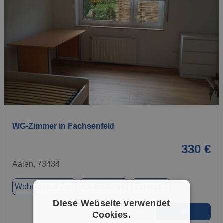
1 / 20
WG-Zimmer in Fachsenfeld
330 €
Aalen, 73434
Wohnen auf Zeit
ca. 80,00 m²
Zimmer 3
Diese Webseite verwendet
➜
★
➦
Cookies.