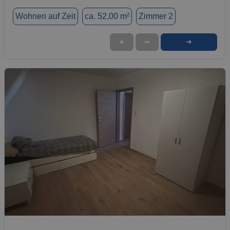
Wohnen auf Zeit
ca. 52,00 m²
Zimmer 2
➜
★
➦
1 / 9