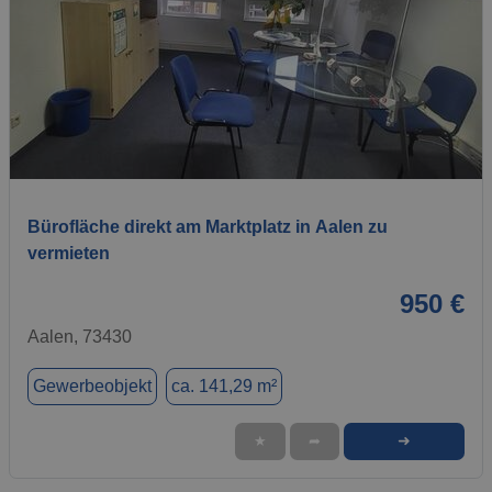
1 / 6
Bürofläche direkt am Marktplatz in Aalen zu
vermieten
950 €
Aalen, 73430
Gewerbeobjekt
ca. 141,29 m²
➜
★
➦