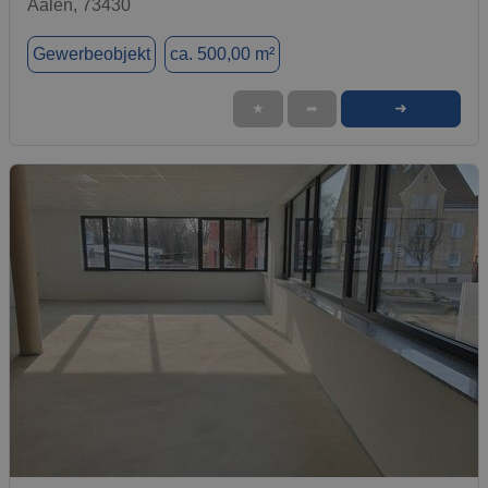
Aalen, 73430
Gewerbeobjekt
ca. 500,00 m²
➜
★
➦
1 / 4