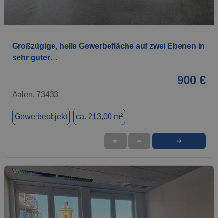
1 / 8
Großzügige, helle Gewerbefläche auf zwei Ebenen in
sehr guter…
900 €
Aalen, 73433
Gewerbeobjekt
ca. 213,00 m²
➜
★
➦