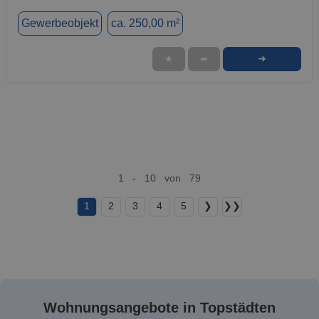
Gewerbeobjekt
ca. 250,00 m²
➜
★
➦
1 - 10 von 79
1
2
3
4
5
❯
❯❯
Wohnungsangebote in Topstädten