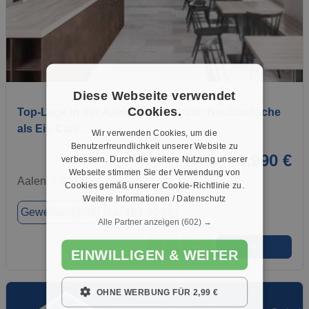
1 / 2
Diese Webseite verwendet
Cookies.
Top-Lage in der Aalener Innenstadt: Neubaufläche
als Eis-Café…
Wir verwenden Cookies, um die
Benutzerfreundlichkeit unserer Website zu
3.990 €
verbessern. Durch die weitere Nutzung unserer
Webseite stimmen Sie der Verwendung von
Aalen, 73430
Cookies gemäß unserer Cookie-Richtlinie zu.
Weitere Informationen / Datenschutz
Gewerbeobjekt
ca. 161,00 m²
Alle Partner anzeigen
(602) →
➜
★
➦
EINWILLIGEN & WEITER
OHNE WERBUNG FÜR 2,99 €