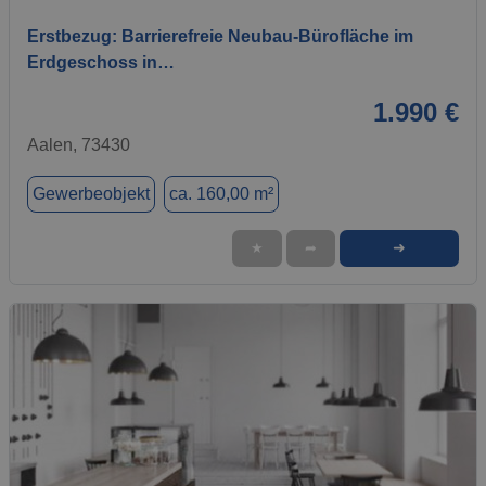
Erstbezug: Barrierefreie Neubau-Bürofläche im
Erdgeschoss in…
1.990 €
Aalen, 73430
Gewerbeobjekt
ca. 160,00 m²
➜
★
➦