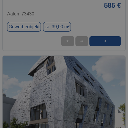
585 €
Aalen, 73430
Gewerbeobjekt
ca. 39,00 m²
➜
★
➦