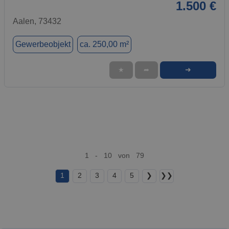
1.500 €
Aalen, 73432
Gewerbeobjekt
ca. 250,00 m²
➜
★
➦
1 - 10 von 79
1
2
3
4
5
❯
❯❯