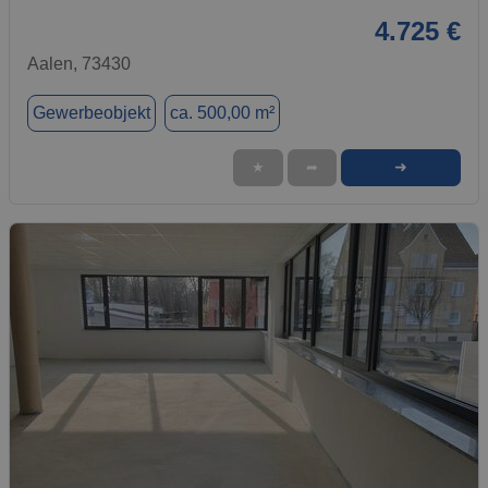
4.725 €
Aalen, 73430
Gewerbeobjekt
ca. 500,00 m²
➜
★
➦