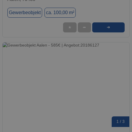
Gewerbeobjekt
ca. 100,00 m²
➜
★
➦
1 / 3