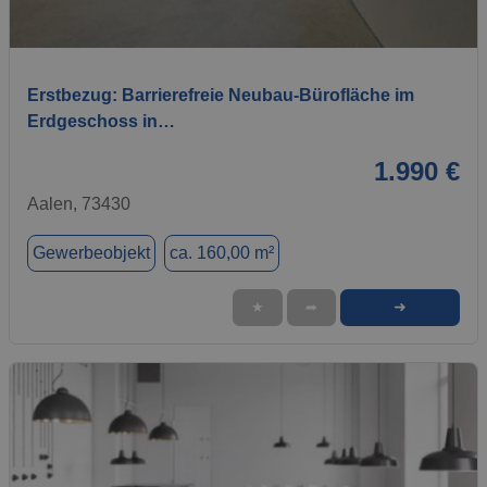
1 / 4
Erstbezug: Barrierefreie Neubau-Bürofläche im
Erdgeschoss in…
1.990 €
Aalen, 73430
Gewerbeobjekt
ca. 160,00 m²
➜
★
➦