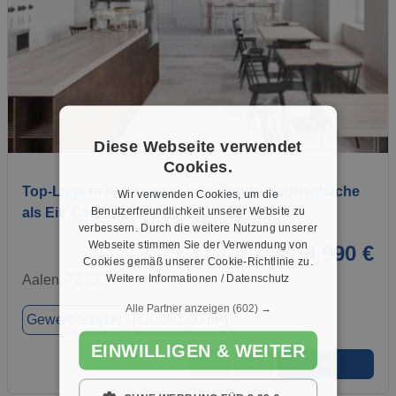
1 / 2
Diese Webseite verwendet
Cookies.
Top-Lage in der Aalener Innenstadt: Neubaufläche
Wir verwenden Cookies, um die
Benutzerfreundlichkeit unserer Website zu
als Eis-Café…
verbessern. Durch die weitere Nutzung unserer
Webseite stimmen Sie der Verwendung von
3.990 €
Cookies gemäß unserer Cookie-Richtlinie zu.
Weitere Informationen / Datenschutz
Aalen, 73430
Alle Partner anzeigen
(602) →
Gewerbeobjekt
ca. 161,00 m²
EINWILLIGEN & WEITER
➜
★
➦