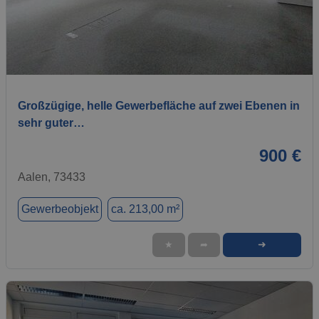
1 / 8
Großzügige, helle Gewerbefläche auf zwei Ebenen in
sehr guter…
900 €
Aalen, 73433
Gewerbeobjekt
ca. 213,00 m²
➜
★
➦