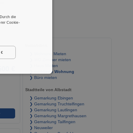
er.
 Durch die
rer Cookie-
Immobilien
 €
❯ Wohnung Mieten
❯ WG Zimmer mieten
❯ Haus Mieten
500 €
❯ möblierte Wohnung
❯ Büro mieten
Stadtteile von Albstadt
❯ Gemarkung Ebingen
❯ Gemarkung Truchtelfingen
❯ Gemarkung Lautlingen
➜
❯ Gemarkung Margrethausen
❯ Gemarkung Tailfingen
❯ Neuweiler