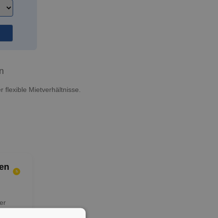
n
flexible Mietverhältnisse.
en
er