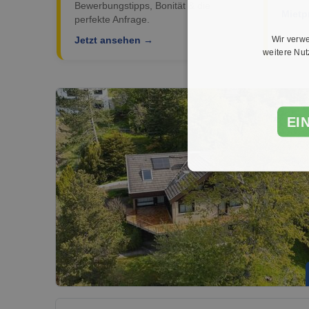
Bewerbungstipps, Bonität & die
Mietp
perfekte Anfrage.
Wir verwe
Jetzt ansehen →
weitere Nu
EI