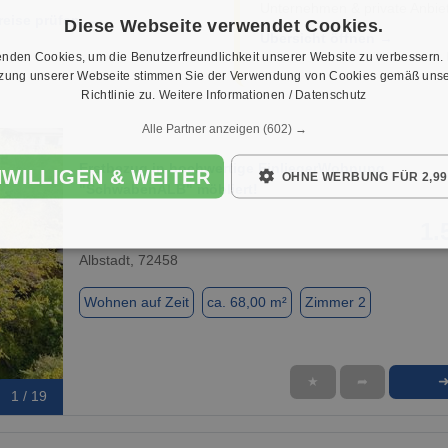
Unternehmen & private Anbiet
reise prüfen →
Diese Webseite verwendet Cookies.
Übersicht öffnen →
nden Cookies, um die Benutzerfreundlichkeit unserer Website zu verbessern.
tzung unserer Webseite stimmen Sie der Verwendung von Cookies gemäß unse
Richtlinie zu.
Weitere Informationen / Datenschutz
Alle Partner anzeigen
(602) →
Erstbezug in hochwertige EinliegerWohnung
NWILLIGEN & WEITER
OHNE WERBUNG FÜR 2,99
"SchwabenALB" möbliert!
1.
Albstadt, 72458
Wohnen auf Zeit
ca. 68,00 m²
Zimmer 2
★
➦
1 / 19