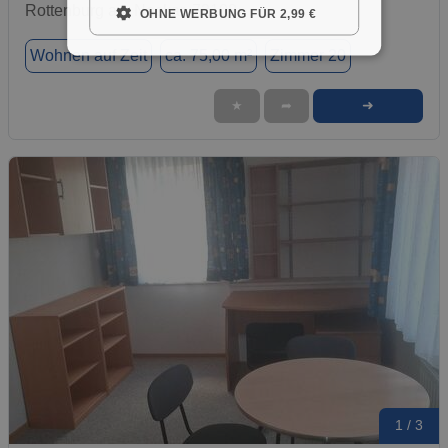
Rottenburg am Neckar, 72108
OHNE WERBUNG FÜR 2,99 €
Wohnen auf Zeit
ca. 75,00 m²
Zimmer 20
➜
★
➦
1 / 3